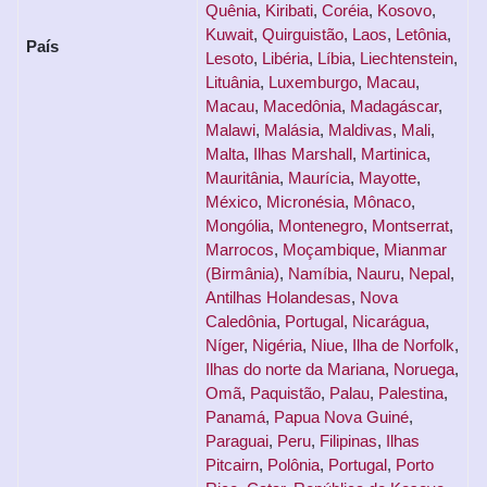
Quênia
,
Kiribati
,
Coréia
,
Kosovo
,
Kuwait
,
Quirguistão
,
Laos
,
Letônia
,
País
Lesoto
,
Libéria
,
Líbia
,
Liechtenstein
,
Lituânia
,
Luxemburgo
,
Macau
,
Macau
,
Macedônia
,
Madagáscar
,
Malawi
,
Malásia
,
Maldivas
,
Mali
,
Malta
,
Ilhas Marshall
,
Martinica
,
Mauritânia
,
Maurícia
,
Mayotte
,
México
,
Micronésia
,
Mônaco
,
Mongólia
,
Montenegro
,
Montserrat
,
Marrocos
,
Moçambique
,
Mianmar
(Birmânia)
,
Namíbia
,
Nauru
,
Nepal
,
Antilhas Holandesas
,
Nova
Caledônia
,
Portugal
,
Nicarágua
,
Níger
,
Nigéria
,
Niue
,
Ilha de Norfolk
,
Ilhas do norte da Mariana
,
Noruega
,
Omã
,
Paquistão
,
Palau
,
Palestina
,
Panamá
,
Papua Nova Guiné
,
Paraguai
,
Peru
,
Filipinas
,
Ilhas
Pitcairn
,
Polônia
,
Portugal
,
Porto