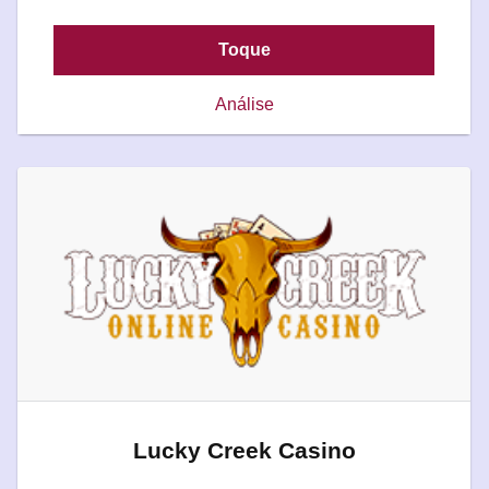
Toque
Análise
Lucky Creek Casino