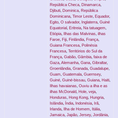
República Checa
,
Dinamarca
,
Djibuti
,
Dominica
,
República
Dominicana
,
Timor Leste
,
Equador
,
Egito
,
O salvador
,
Inglaterra
,
Guiné
Equatorial
,
Eritreia
,
Na tatuagem
,
Etiópia
,
Ilhas das Malvinas
,
ilhas
Faroe
,
Fiji
,
Finlândia
,
França
,
Guiana Francesa
,
Polinésia
Francesa
,
Territórios do Sul da
França
,
Gabão
,
Gâmbia
,
faixa de
Gaza
,
Alemanha
,
Gana
,
Gibraltar
,
Groenlândia
,
Granada
,
Guadalupe
,
Guam
,
Guatemala
,
Guernsey
,
Guiné
,
Guiné-bissau
,
Guiana
,
Haiti
,
Ilhas havaianas
,
Ouviu a ilha e as
ilhas McDonald
,
Hole, veja
,
Honduras
,
Hong Kong
,
Hungria
,
Islândia
,
Índia
,
Indonésia
,
Irã
,
Irlanda
,
Ilha de Homem
,
Itália
,
Jamaica
,
Japão
,
Jersey
,
Jordânia
,