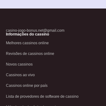
casino-jogo-bonus.net@gmail.com
Informações do cassino
Melhores cassinos online
Revisões de cassinos online
Novos cassinos
Cassinos ao vivo
Cassinos online por país
Lista de provedores de software de cassino