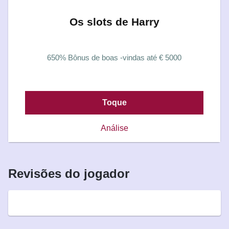
Os slots de Harry
650% Bônus de boas -vindas até € 5000
Toque
Análise
Revisões do jogador