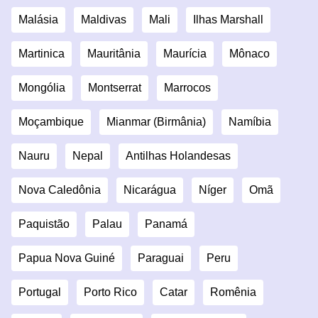
Malásia
Maldivas
Mali
Ilhas Marshall
Martinica
Mauritânia
Maurícia
Mônaco
Mongólia
Montserrat
Marrocos
Moçambique
Mianmar (Birmânia)
Namíbia
Nauru
Nepal
Antilhas Holandesas
Nova Caledônia
Nicarágua
Níger
Omã
Paquistão
Palau
Panamá
Papua Nova Guiné
Paraguai
Peru
Portugal
Porto Rico
Catar
Romênia