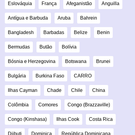
Eslováquia
França
Afeganistão
Anguilla
Antígua e Barbuda
Aruba
Bahrein
Bangladesh
Barbadas
Belize
Benin
Bermudas
Butão
Bolívia
Bósnia e Herzegovina
Botswana
Brunei
Bulgária
Burkina Faso
CARRO
Ilhas Cayman
Chade
Chile
China
Colômbia
Comores
Congo (Brazzaville)
Congo (Kinshasa)
Ilhas Cook
Costa Rica
Djibuti
Dominica
República Dominicana