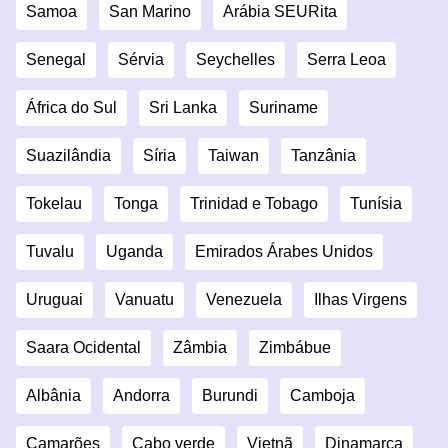
Samoa
San Marino
Arábia SEURita
Senegal
Sérvia
Seychelles
Serra Leoa
África do Sul
Sri Lanka
Suriname
Suazilândia
Síria
Taiwan
Tanzânia
Tokelau
Tonga
Trinidad e Tobago
Tunísia
Tuvalu
Uganda
Emirados Árabes Unidos
Uruguai
Vanuatu
Venezuela
Ilhas Virgens
Saara Ocidental
Zâmbia
Zimbábue
Albânia
Andorra
Burundi
Camboja
Camarões
Cabo verde
Vietnã
Dinamarca