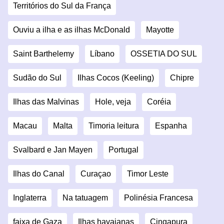
Territórios do Sul da França
Ouviu a ilha e as ilhas McDonald
Mayotte
Saint Barthelemy
Líbano
OSSETIA DO SUL
Sudão do Sul
Ilhas Cocos (Keeling)
Chipre
Ilhas das Malvinas
Hole, veja
Coréia
Macau
Malta
Timoria leitura
Espanha
Svalbard e Jan Mayen
Portugal
Ilhas do Canal
Curaçao
Timor Leste
Inglaterra
Na tatuagem
Polinésia Francesa
faixa de Gaza
Ilhas havaianas
Cingapura