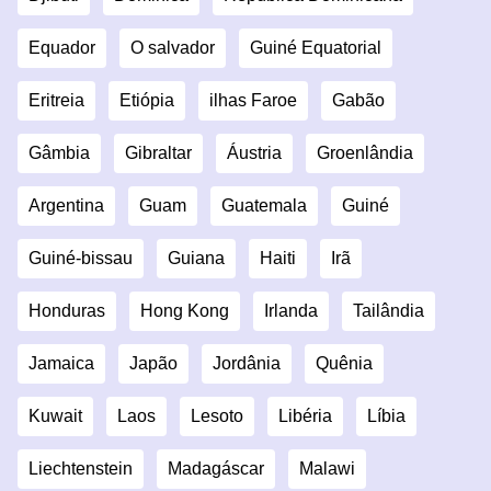
Equador
O salvador
Guiné Equatorial
Eritreia
Etiópia
ilhas Faroe
Gabão
Gâmbia
Gibraltar
Áustria
Groenlândia
Argentina
Guam
Guatemala
Guiné
Guiné-bissau
Guiana
Haiti
Irã
Honduras
Hong Kong
Irlanda
Tailândia
Jamaica
Japão
Jordânia
Quênia
Kuwait
Laos
Lesoto
Libéria
Líbia
Liechtenstein
Madagáscar
Malawi