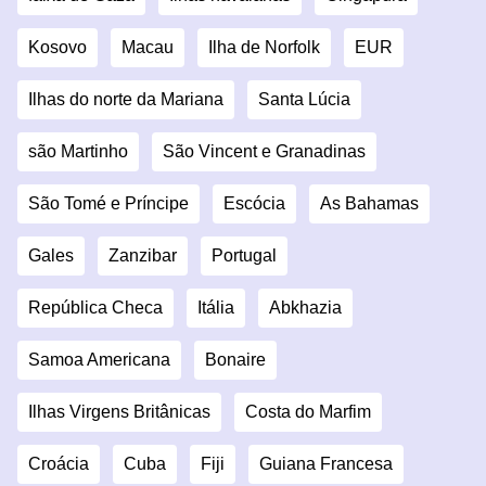
Kosovo
Macau
Ilha de Norfolk
EUR
Ilhas do norte da Mariana
Santa Lúcia
são Martinho
São Vincent e Granadinas
São Tomé e Príncipe
Escócia
As Bahamas
Gales
Zanzibar
Portugal
República Checa
Itália
Abkhazia
Samoa Americana
Bonaire
Ilhas Virgens Britânicas
Costa do Marfim
Croácia
Cuba
Fiji
Guiana Francesa