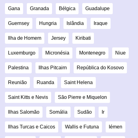
Gana
Granada
Bélgica
Guadalupe
Guernsey
Hungria
Islândia
Iraque
Ilha de Homem
Jersey
Kiribati
Luxemburgo
Micronésia
Montenegro
Niue
Palestina
Ilhas Pitcairn
República do Kosovo
Reunião
Ruanda
Saint Helena
Saint Kitts e Nevis
São Pierre e Miquelon
Ilhas Salomão
Somália
Sudão
Ir
Ilhas Turcas e Caicos
Wallis e Futuna
Iémen