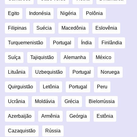
Egito
Indonésia
Nigéria
Polônia
Filipinas
Suécia
Macedônia
Eslovênia
Turquemenistão
Portugal
Índia
Finlândia
Suíça
Tajiquistão
Alemanha
México
Lituânia
Uzbequistão
Portugal
Noruega
Quirguistão
Letônia
Portugal
Peru
Ucrânia
Moldávia
Grécia
Bielorrússia
Azerbaijão
Armênia
Geórgia
Estônia
Cazaquistão
Rússia