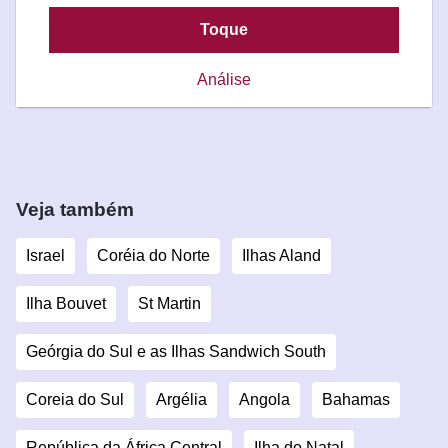
Toque
Análise
Veja também
Israel
Coréia do Norte
Ilhas Aland
Ilha Bouvet
St Martin
Geórgia do Sul e as Ilhas Sandwich South
Coreia do Sul
Argélia
Angola
Bahamas
República da África Central
Ilha do Natal