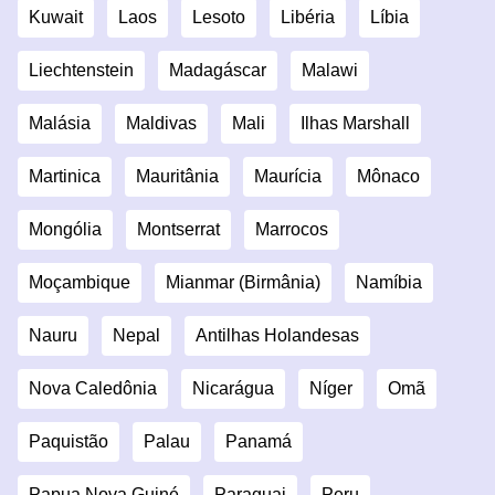
Kuwait
Laos
Lesoto
Libéria
Líbia
Liechtenstein
Madagáscar
Malawi
Malásia
Maldivas
Mali
Ilhas Marshall
Martinica
Mauritânia
Maurícia
Mônaco
Mongólia
Montserrat
Marrocos
Moçambique
Mianmar (Birmânia)
Namíbia
Nauru
Nepal
Antilhas Holandesas
Nova Caledônia
Nicarágua
Níger
Omã
Paquistão
Palau
Panamá
Papua Nova Guiné
Paraguai
Peru