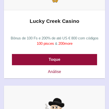
Lucky Creek Casino
Bônus de 100 Fs e 200% de até US € 800 com códigos
100 pisces
&
200more
Toque
Análise