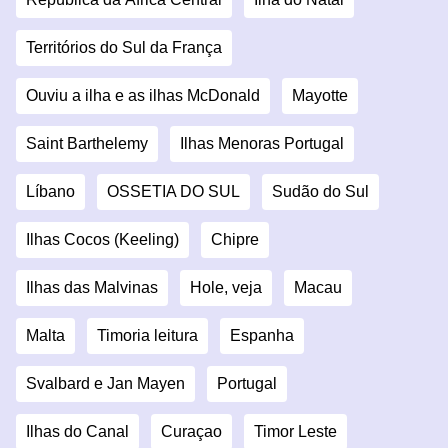
Territórios do Sul da França
Ouviu a ilha e as ilhas McDonald
Mayotte
Saint Barthelemy
Ilhas Menoras Portugal
Líbano
OSSETIA DO SUL
Sudão do Sul
Ilhas Cocos (Keeling)
Chipre
Ilhas das Malvinas
Hole, veja
Macau
Malta
Timoria leitura
Espanha
Svalbard e Jan Mayen
Portugal
Ilhas do Canal
Curaçao
Timor Leste