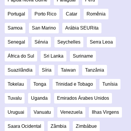
Portugal
Porto Rico
Catar
Romênia
Samoa
San Marino
Arábia SEURita
Senegal
Sérvia
Seychelles
Serra Leoa
África do Sul
Sri Lanka
Suriname
Suazilândia
Síria
Taiwan
Tanzânia
Tokelau
Tonga
Trinidad e Tobago
Tunísia
Tuvalu
Uganda
Emirados Árabes Unidos
Uruguai
Vanuatu
Venezuela
Ilhas Virgens
Saara Ocidental
Zâmbia
Zimbábue