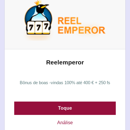
Reelemperor
Bônus de boas -vindas 100% até 400 € + 250 fs
Toque
Análise