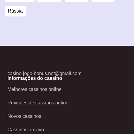
Rússia
casino-jogo-bonus.net@gmail.com
Informações do cassino
Melhores cassinos online
Revisões de cassinos online
Novos cassinos
Cassinos ao vivo