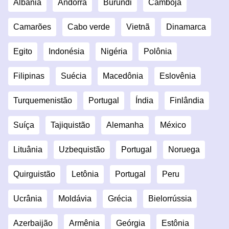
Albânia
Andorra
Burundi
Camboja
Camarões
Cabo verde
Vietnã
Dinamarca
Egito
Indonésia
Nigéria
Polônia
Filipinas
Suécia
Macedônia
Eslovênia
Turquemenistão
Portugal
Índia
Finlândia
Suíça
Tajiquistão
Alemanha
México
Lituânia
Uzbequistão
Portugal
Noruega
Quirguistão
Letônia
Portugal
Peru
Ucrânia
Moldávia
Grécia
Bielorrússia
Azerbaijão
Armênia
Geórgia
Estônia