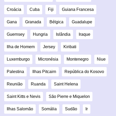
Croácia
Cuba
Fiji
Guiana Francesa
Gana
Granada
Bélgica
Guadalupe
Guernsey
Hungria
Islândia
Iraque
Ilha de Homem
Jersey
Kiribati
Luxemburgo
Micronésia
Montenegro
Niue
Palestina
Ilhas Pitcairn
República do Kosovo
Reunião
Ruanda
Saint Helena
Saint Kitts e Nevis
São Pierre e Miquelon
Ilhas Salomão
Somália
Sudão
Ir