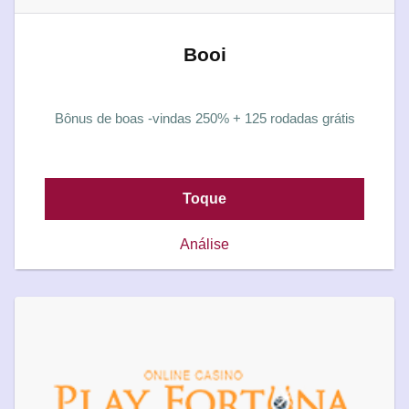
Booi
Bônus de boas -vindas 250% + 125 rodadas grátis
Toque
Análise