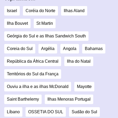
Israel
Coréia do Norte
Ilhas Aland
Ilha Bouvet
St Martin
Geórgia do Sul e as Ilhas Sandwich South
Coreia do Sul
Argélia
Angola
Bahamas
República da África Central
Ilha do Natal
Territórios do Sul da França
Ouviu a ilha e as ilhas McDonald
Mayotte
Saint Barthelemy
Ilhas Menoras Portugal
Líbano
OSSETIA DO SUL
Sudão do Sul