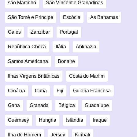
são Martinho
São Vincent e Granadinas
São Tomé e Príncipe
Escócia
As Bahamas
Gales
Zanzibar
Portugal
República Checa
Itália
Abkhazia
Samoa Americana
Bonaire
Ilhas Virgens Britânicas
Costa do Marfim
Croácia
Cuba
Fiji
Guiana Francesa
Gana
Granada
Bélgica
Guadalupe
Guernsey
Hungria
Islândia
Iraque
Ilha de Homem
Jersey
Kiribati