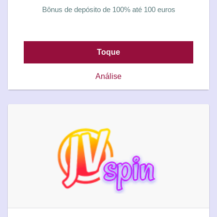
Bônus de depósito de 100% até 100 euros
Toque
Análise