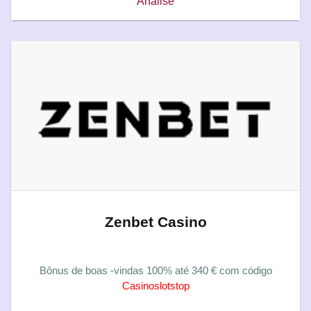
Análise
Zenbet Casino
Bônus de boas -vindas 100% até 340 € com código
Casinoslotstop