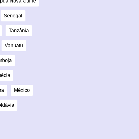
pua Nova Guiné
Senegal
Tanzânia
Vanuatu
mboja
écia
ha
México
ldávia