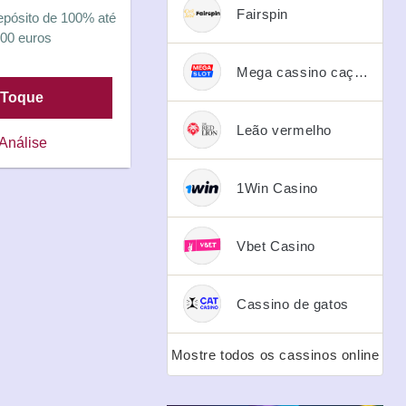
Fairspin
pósito de 100% até
00 euros
Mega cassino caça -níqueis
Toque
Leão vermelho
Análise
1Win Casino
Vbet Casino
Cassino de gatos
Mostre todos os cassinos online