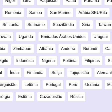
Níger
Omã
Paquistão
Palau
Panamá
Pa
Romênia
Samoa
San Marino
Arábia SEURita
Sri Lanka
Suriname
Suazilândia
Síria
Taiwan
Tuvalu
Uganda
Emirados Árabes Unidos
Uruguai
bia
Zimbábue
Albânia
Andorra
Burundi
Ca
Egito
Indonésia
Nigéria
Polônia
Filipinas
Su
al
Índia
Finlândia
Suíça
Tajiquistão
Aleman
irguistão
Letônia
Portugal
Peru
Ucrânia
Mo
eórgia
Estônia
Cazaquistão
Rússia