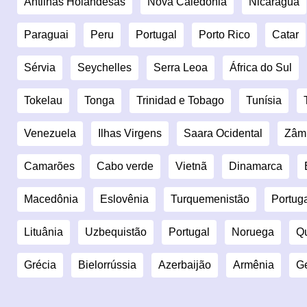
Antilhas Holandesas
Nova Caledônia
Nicarágua
Paraguai
Peru
Portugal
Porto Rico
Catar
Sérvia
Seychelles
Serra Leoa
África do Sul
Tokelau
Tonga
Trinidad e Tobago
Tunísia
Venezuela
Ilhas Virgens
Saara Ocidental
Zâm
Camarões
Cabo verde
Vietnã
Dinamarca
Macedônia
Eslovênia
Turquemenistão
Portug
Lituânia
Uzbequistão
Portugal
Noruega
Qu
Grécia
Bielorrússia
Azerbaijão
Armênia
G