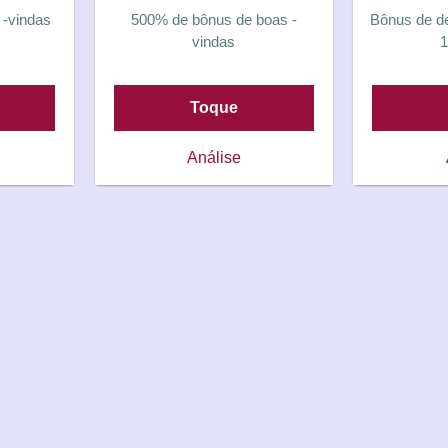
-vindas
500% de bônus de boas -
Bônus de de
vindas
1
Toque
Análise