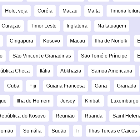
Hole, veja
Coréia
Macau
Malta
Timoria leitur
Curaçao
Timor Leste
Inglaterra
Na tatuagem
Cingapura
Kosovo
Macau
Ilha de Norfolk
ho
São Vincent e Granadinas
São Tomé e Príncipe
E
ública Checa
Itália
Abkhazia
Samoa Americana
Cuba
Fiji
Guiana Francesa
Gana
Granada
que
Ilha de Homem
Jersey
Kiribati
Luxemburgo
República do Kosovo
Reunião
Ruanda
Saint Helen
alomão
Somália
Sudão
Ir
Ilhas Turcas e Caicos