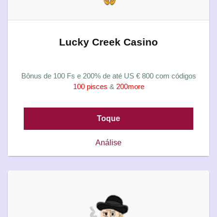
Lucky Creek Casino
Bônus de 100 Fs e 200% de até US € 800 com códigos
100 pisces
&
200more
Toque
Análise