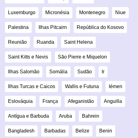
Luxemburgo
Micronésia
Montenegro
Niue
Palestina
Ilhas Pitcairn
República do Kosovo
Reunião
Ruanda
Saint Helena
Saint Kitts e Nevis
São Pierre e Miquelon
Ilhas Salomão
Somália
Sudão
Ir
Ilhas Turcas e Caicos
Wallis e Futuna
Iémen
Eslováquia
França
Afeganistão
Anguilla
Antígua e Barbuda
Aruba
Bahrein
Bangladesh
Barbadas
Belize
Benin