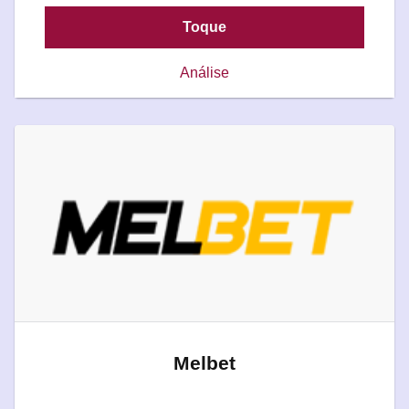
Toque
Análise
Melbet