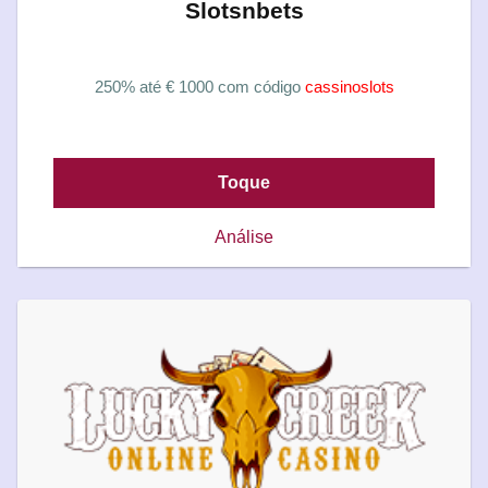
Slotsnbets
250% até € 1000 com código
cassinoslots
Toque
Análise