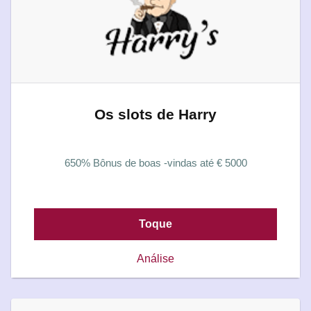
Os slots de Harry
650% Bônus de boas -vindas até € 5000
Toque
Análise