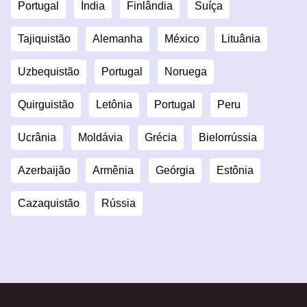
Portugal
Índia
Finlândia
Suíça
Tajiquistão
Alemanha
México
Lituânia
Uzbequistão
Portugal
Noruega
Quirguistão
Letônia
Portugal
Peru
Ucrânia
Moldávia
Grécia
Bielorrússia
Azerbaijão
Armênia
Geórgia
Estônia
Cazaquistão
Rússia