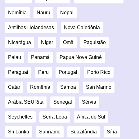
Namíbia
Nauru
Nepal
Antilhas Holandesas
Nova Caledônia
Nicarágua
Níger
Omã
Paquistão
Palau
Panamá
Papua Nova Guiné
Paraguai
Peru
Portugal
Porto Rico
Catar
Romênia
Samoa
San Marino
Arábia SEURita
Senegal
Sérvia
Seychelles
Serra Leoa
África do Sul
Sri Lanka
Suriname
Suazilândia
Síria