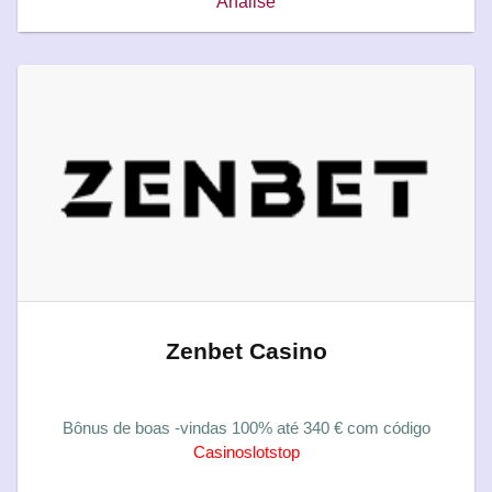
Análise
Zenbet Casino
Bônus de boas -vindas 100% até 340 € com código
Casinoslotstop