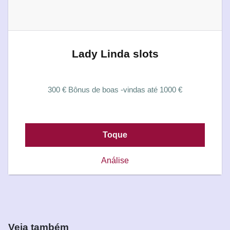
Lady Linda slots
300 € Bônus de boas -vindas até 1000 €
Toque
Análise
Veja também