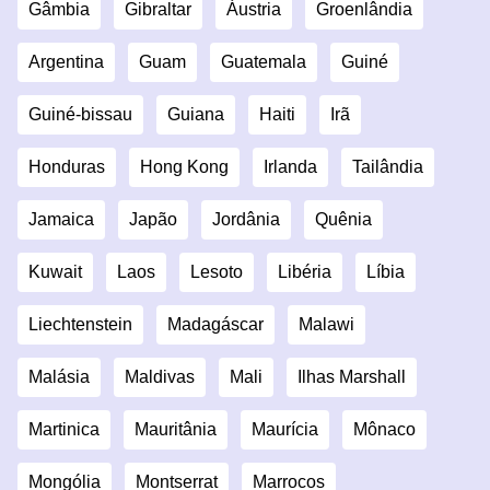
Gâmbia
Gibraltar
Áustria
Groenlândia
Argentina
Guam
Guatemala
Guiné
Guiné-bissau
Guiana
Haiti
Irã
Honduras
Hong Kong
Irlanda
Tailândia
Jamaica
Japão
Jordânia
Quênia
Kuwait
Laos
Lesoto
Libéria
Líbia
Liechtenstein
Madagáscar
Malawi
Malásia
Maldivas
Mali
Ilhas Marshall
Martinica
Mauritânia
Maurícia
Mônaco
Mongólia
Montserrat
Marrocos