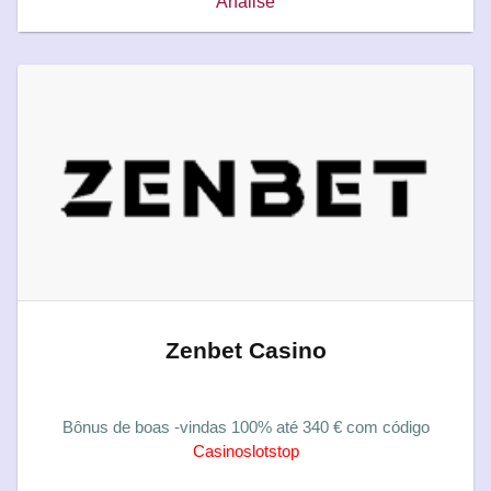
Análise
Zenbet Casino
Bônus de boas -vindas 100% até 340 € com código
Casinoslotstop