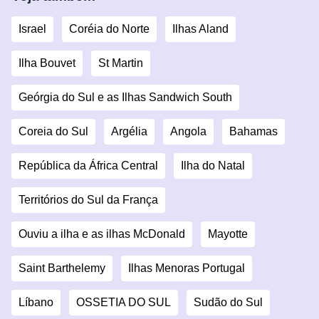
Israel
Coréia do Norte
Ilhas Aland
Ilha Bouvet
St Martin
Geórgia do Sul e as Ilhas Sandwich South
Coreia do Sul
Argélia
Angola
Bahamas
República da África Central
Ilha do Natal
Territórios do Sul da França
Ouviu a ilha e as ilhas McDonald
Mayotte
Saint Barthelemy
Ilhas Menoras Portugal
Líbano
OSSETIA DO SUL
Sudão do Sul