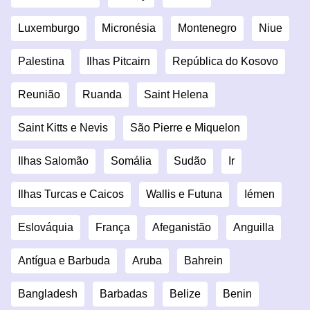
Luxemburgo
Micronésia
Montenegro
Niue
Palestina
Ilhas Pitcairn
República do Kosovo
Reunião
Ruanda
Saint Helena
Saint Kitts e Nevis
São Pierre e Miquelon
Ilhas Salomão
Somália
Sudão
Ir
Ilhas Turcas e Caicos
Wallis e Futuna
Iémen
Eslováquia
França
Afeganistão
Anguilla
Antígua e Barbuda
Aruba
Bahrein
Bangladesh
Barbadas
Belize
Benin