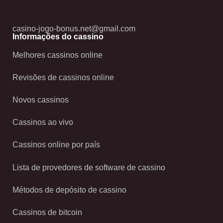
casino-jogo-bonus.net@gmail.com
Informações do cassino
Melhores cassinos online
Revisões de cassinos online
Novos cassinos
Cassinos ao vivo
Cassinos online por país
Lista de provedores de software de cassino
Métodos de depósito de cassino
Cassinos de bitcoin