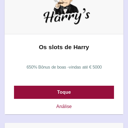
Os slots de Harry
650% Bônus de boas -vindas até € 5000
Toque
Análise