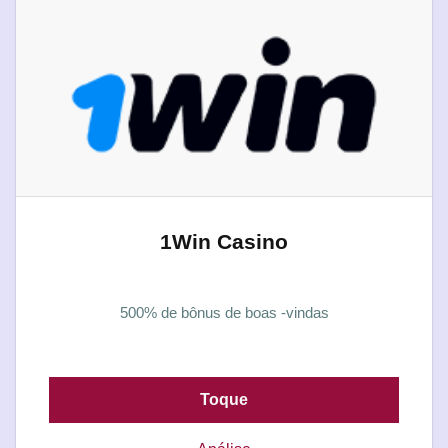
1Win Casino
500% de bônus de boas -vindas
Toque