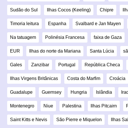
Sudão do Sul
Ilhas Cocos (Keeling)
Chipre
Il
Timoria leitura
Espanha
Svalbard e Jan Mayen
Na tatuagem
Polinésia Francesa
faixa de Gaza
EUR
Ilhas do norte da Mariana
Santa Lúcia
sã
Gales
Zanzibar
Portugal
República Checa
Ilhas Virgens Britânicas
Costa do Marfim
Croácia
Guadalupe
Guernsey
Hungria
Islândia
Ira
Montenegro
Niue
Palestina
Ilhas Pitcairn
Saint Kitts e Nevis
São Pierre e Miquelon
Ilhas S