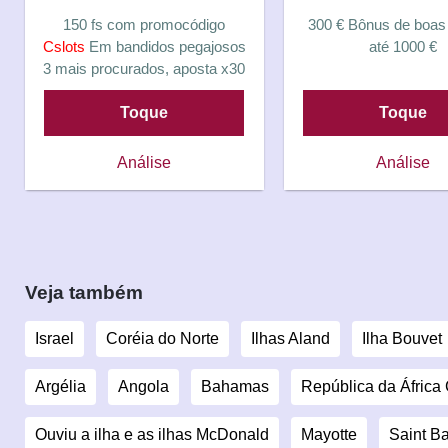
150 fs com promocódigo
300 € Bônus de boas
Cslots
Em bandidos pegajosos
até 1000 €
3 mais procurados, aposta x30
Toque
Toque
Análise
Análise
Veja também
Israel
Coréia do Norte
Ilhas Aland
Ilha Bouvet
Argélia
Angola
Bahamas
República da África 
Ouviu a ilha e as ilhas McDonald
Mayotte
Saint B