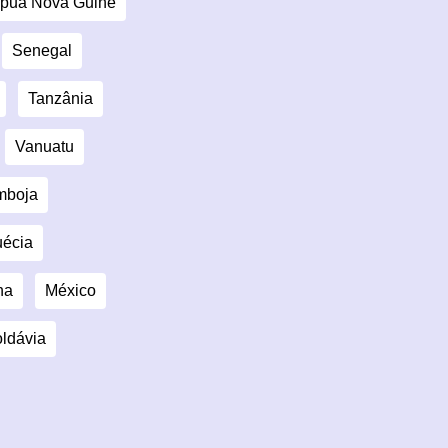
pua Nova Guiné
Senegal
Tanzânia
Vanuatu
mboja
écia
ha
México
ldávia