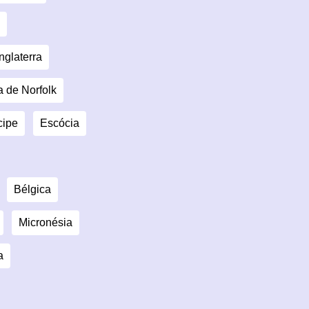
Inglaterra
a de Norfolk
cipe
Escócia
Bélgica
Micronésia
a