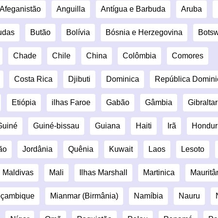
Afeganistão
Anguilla
Antígua e Barbuda
Aruba
udas
Butão
Bolívia
Bósnia e Herzegovina
Bots
Chade
Chile
China
Colômbia
Comores
Costa Rica
Djibuti
Dominica
República Domin
Etiópia
ilhas Faroe
Gabão
Gâmbia
Gibraltar
Guiné
Guiné-bissau
Guiana
Haiti
Irã
Hondur
ão
Jordânia
Quênia
Kuwait
Laos
Lesoto
Maldivas
Mali
Ilhas Marshall
Martinica
Mauritâ
çambique
Mianmar (Birmânia)
Namíbia
Nauru