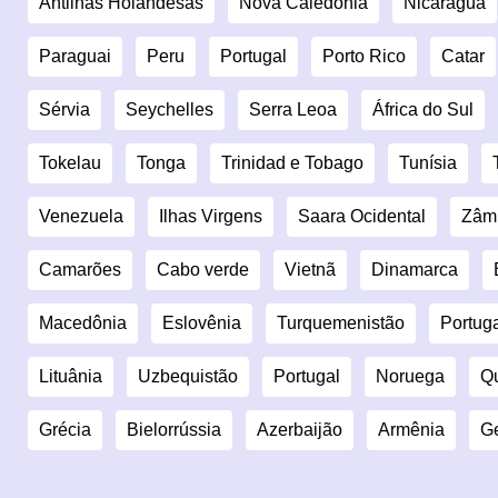
Antilhas Holandesas
Nova Caledônia
Nicarágua
Paraguai
Peru
Portugal
Porto Rico
Catar
Sérvia
Seychelles
Serra Leoa
África do Sul
Tokelau
Tonga
Trinidad e Tobago
Tunísia
Venezuela
Ilhas Virgens
Saara Ocidental
Zâm
Camarões
Cabo verde
Vietnã
Dinamarca
Macedônia
Eslovênia
Turquemenistão
Portug
Lituânia
Uzbequistão
Portugal
Noruega
Qu
Grécia
Bielorrússia
Azerbaijão
Armênia
G