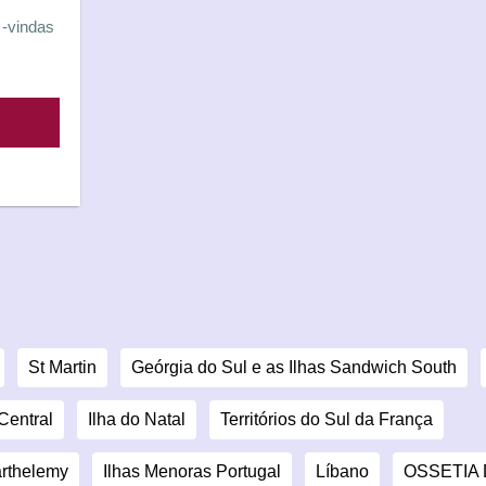
 -vindas
St Martin
Geórgia do Sul e as Ilhas Sandwich South
Central
Ilha do Natal
Territórios do Sul da França
arthelemy
Ilhas Menoras Portugal
Líbano
OSSETIA 