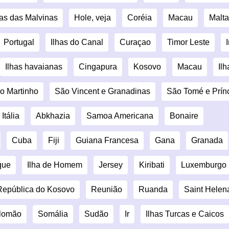
has das Malvinas
Hole, veja
Coréia
Macau
Malta
Portugal
Ilhas do Canal
Curaçao
Timor Leste
Ilhas havaianas
Cingapura
Kosovo
Macau
Ilh
o Martinho
São Vincent e Granadinas
São Tomé e Prín
Itália
Abkhazia
Samoa Americana
Bonaire
Cuba
Fiji
Guiana Francesa
Gana
Granada
que
Ilha de Homem
Jersey
Kiribati
Luxemburgo
República do Kosovo
Reunião
Ruanda
Saint Helen
alomão
Somália
Sudão
Ir
Ilhas Turcas e Caicos