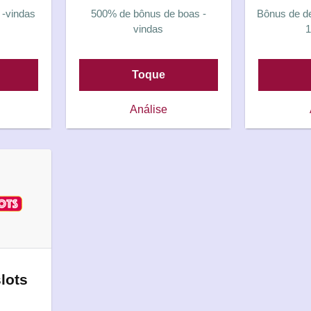
-vindas
500% de bônus de boas -
Bônus de de
vindas
1
Toque
Análise
lots