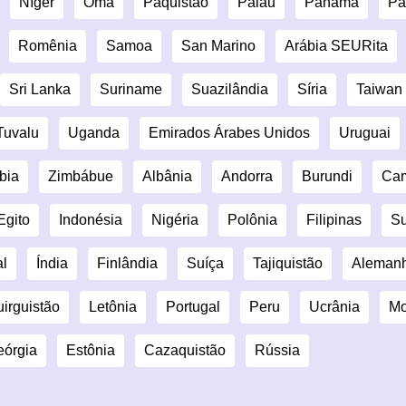
Níger
Omã
Paquistão
Palau
Panamá
Pa
Romênia
Samoa
San Marino
Arábia SEURita
Sri Lanka
Suriname
Suazilândia
Síria
Taiwan
Tuvalu
Uganda
Emirados Árabes Unidos
Uruguai
bia
Zimbábue
Albânia
Andorra
Burundi
Ca
Egito
Indonésia
Nigéria
Polônia
Filipinas
Su
al
Índia
Finlândia
Suíça
Tajiquistão
Aleman
irguistão
Letônia
Portugal
Peru
Ucrânia
Mo
eórgia
Estônia
Cazaquistão
Rússia