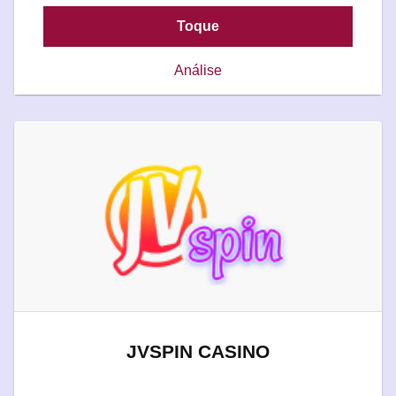
Toque
Análise
JVSPIN CASINO