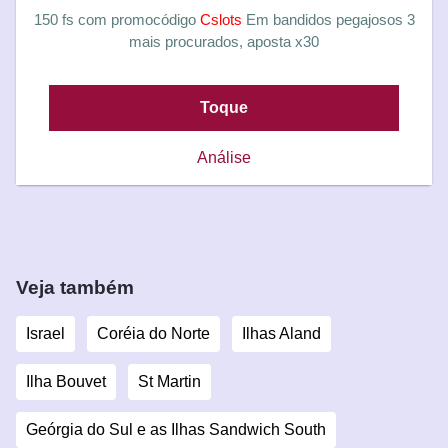
150 fs com promocódigo
Cslots
Em bandidos pegajosos 3
mais procurados, aposta x30
Toque
Análise
Veja também
Israel
Coréia do Norte
Ilhas Aland
Ilha Bouvet
St Martin
Geórgia do Sul e as Ilhas Sandwich South