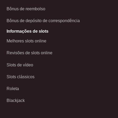
Bônus de reembolso
Bônus de depósito de correspondência
Informações de slots
Melhores slots online
Revisões de slots online
Slots de vídeo
Slots clássicos
Roleta
Blackjack