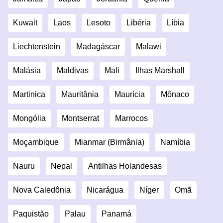
Kuwait
Laos
Lesoto
Libéria
Líbia
Liechtenstein
Madagáscar
Malawi
Malásia
Maldivas
Mali
Ilhas Marshall
Martinica
Mauritânia
Maurícia
Mônaco
Mongólia
Montserrat
Marrocos
Moçambique
Mianmar (Birmânia)
Namíbia
Nauru
Nepal
Antilhas Holandesas
Nova Caledônia
Nicarágua
Níger
Omã
Paquistão
Palau
Panamá