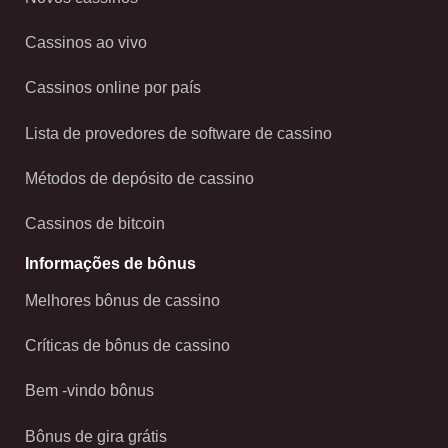
Cassinos ao vivo
Cassinos online por país
Lista de provedores de software de cassino
Métodos de depósito de cassino
Cassinos de bitcoin
Informações de bônus
Melhores bônus de cassino
Críticas de bônus de cassino
Bem -vindo bônus
Bônus de gira grátis