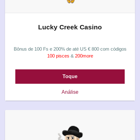
Lucky Creek Casino
Bônus de 100 Fs e 200% de até US € 800 com códigos
100 pisces
&
200more
Toque
Análise