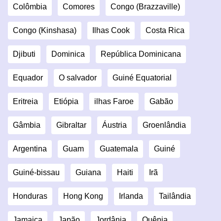
Colômbia
Comores
Congo (Brazzaville)
Congo (Kinshasa)
Ilhas Cook
Costa Rica
Djibuti
Dominica
República Dominicana
Equador
O salvador
Guiné Equatorial
Eritreia
Etiópia
ilhas Faroe
Gabão
Gâmbia
Gibraltar
Áustria
Groenlândia
Argentina
Guam
Guatemala
Guiné
Guiné-bissau
Guiana
Haiti
Irã
Honduras
Hong Kong
Irlanda
Tailândia
Jamaica
Japão
Jordânia
Quênia