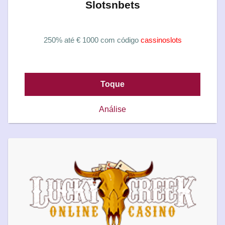
Slotsnbets
250% até € 1000 com código
cassinoslots
Toque
Análise