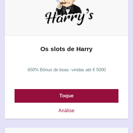
Os slots de Harry
650% Bônus de boas -vindas até € 5000
Toque
Análise