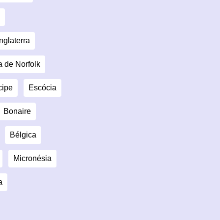
Inglaterra
a de Norfolk
cipe
Escócia
Bonaire
Bélgica
Micronésia
a