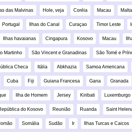
has das Malvinas
Hole, veja
Coréia
Macau
Malta
Portugal
Ilhas do Canal
Curaçao
Timor Leste
Ilhas havaianas
Cingapura
Kosovo
Macau
Ilh
o Martinho
São Vincent e Granadinas
São Tomé e Prín
ública Checa
Itália
Abkhazia
Samoa Americana
Cuba
Fiji
Guiana Francesa
Gana
Granada
que
Ilha de Homem
Jersey
Kiribati
Luxemburgo
República do Kosovo
Reunião
Ruanda
Saint Helen
alomão
Somália
Sudão
Ir
Ilhas Turcas e Caicos