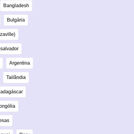
Bangladesh
Bulgária
aville)
 salvador
Argentina
Tailândia
adagáscar
ongólia
esas