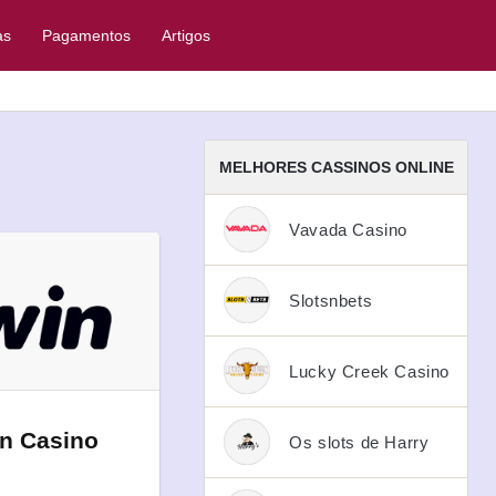
as
Pagamentos
Artigos
MELHORES CASSINOS ONLINE
Vavada Casino
Slotsnbets
Lucky Creek Casino
n Casino
Os slots de Harry