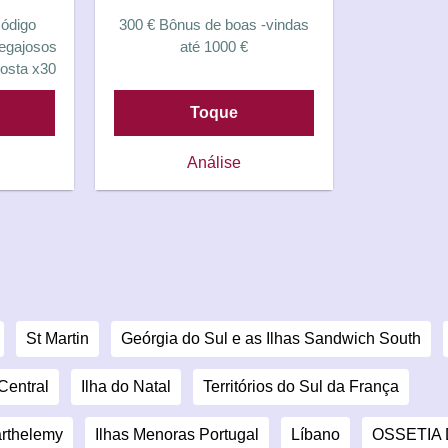
ódigo
300 € Bônus de boas -vindas
egajosos
até 1000 €
posta x30
Toque
Análise
St Martin
Geórgia do Sul e as Ilhas Sandwich South
Central
Ilha do Natal
Territórios do Sul da França
arthelemy
Ilhas Menoras Portugal
Líbano
OSSETIA 