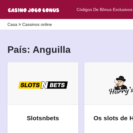
Códigos De Bônus Exclusivos
»
Casa
Cassinos online
País: Anguilla
Slotsnbets
Os slots de 