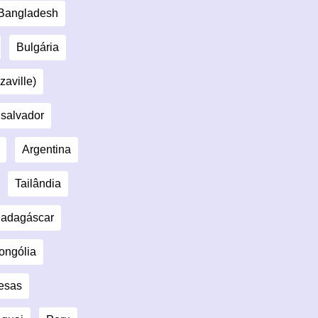
Bangladesh
Bulgária
aville)
 salvador
Argentina
Tailândia
adagáscar
ongólia
esas