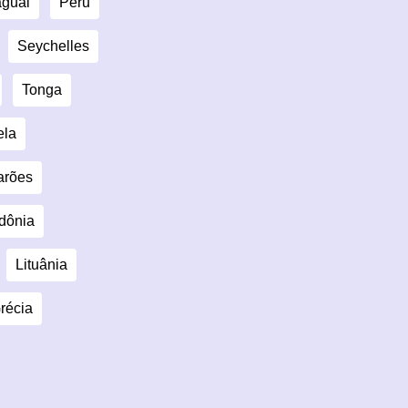
aguai
Peru
Seychelles
Tonga
ela
rões
dônia
Lituânia
récia