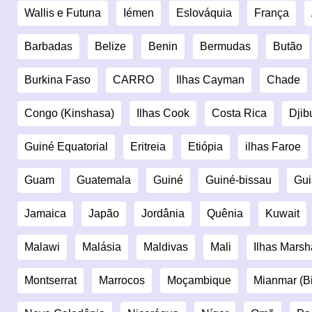
Wallis e Futuna
Iémen
Eslováquia
França
Barbadas
Belize
Benin
Bermudas
Butão
Burkina Faso
CARRO
Ilhas Cayman
Chade
Congo (Kinshasa)
Ilhas Cook
Costa Rica
Djibu
Guiné Equatorial
Eritreia
Etiópia
ilhas Faroe
Guam
Guatemala
Guiné
Guiné-bissau
Gui
Jamaica
Japão
Jordânia
Quênia
Kuwait
Malawi
Malásia
Maldivas
Mali
Ilhas Marsh
Montserrat
Marrocos
Moçambique
Mianmar (B