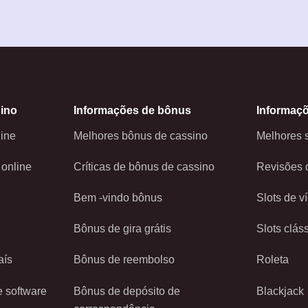
sino
Informações de bônus
Informaçõ
line
Melhores bônus de cassino
Melhores s
 online
Críticas de bônus de cassino
Revisões d
Bem -vindo bônus
Slots de v
Bônus de gira grátis
Slots clás
aís
Bônus de reembolso
Roleta
e software
Bônus de depósito de
Blackjack