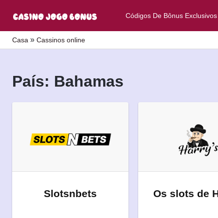
Códigos De Bônus Exclusivos
»
Casa
Cassinos online
País: Bahamas
Slotsnbets
Os slots de 