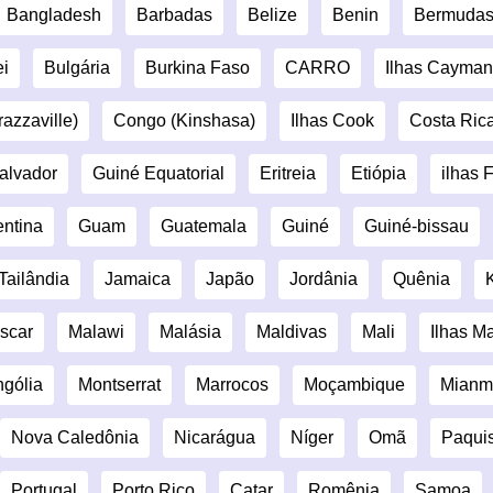
Bangladesh
Barbadas
Belize
Benin
Bermuda
ei
Bulgária
Burkina Faso
CARRO
Ilhas Cayman
azzaville)
Congo (Kinshasa)
Ilhas Cook
Costa Ric
alvador
Guiné Equatorial
Eritreia
Etiópia
ilhas 
entina
Guam
Guatemala
Guiné
Guiné-bissau
Tailândia
Jamaica
Japão
Jordânia
Quênia
scar
Malawi
Malásia
Maldivas
Mali
Ilhas Ma
gólia
Montserrat
Marrocos
Moçambique
Mianma
Nova Caledônia
Nicarágua
Níger
Omã
Paqui
Portugal
Porto Rico
Catar
Romênia
Samoa