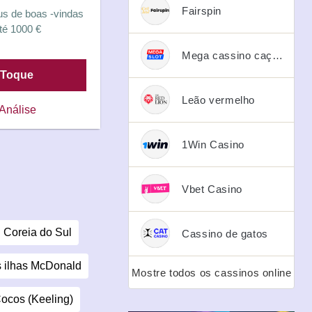
Fairspin
us de boas -vindas
té 1000 €
Mega cassino caça -níqueis
Toque
Leão vermelho
Análise
1Win Casino
Vbet Casino
Coreia do Sul
Cassino de gatos
s ilhas McDonald
Mostre todos os cassinos online
Cocos (Keeling)