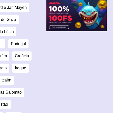
rd e Jan Mayen
a de Gaza
ta Lúcia
ar
Portugal
rfim
Croácia
ndia
Iraque
itcairn
has Salomão
istão