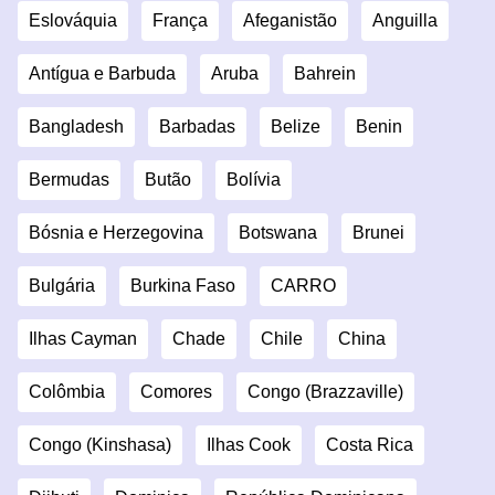
Eslováquia
França
Afeganistão
Anguilla
Antígua e Barbuda
Aruba
Bahrein
Bangladesh
Barbadas
Belize
Benin
Bermudas
Butão
Bolívia
Bósnia e Herzegovina
Botswana
Brunei
Bulgária
Burkina Faso
CARRO
Ilhas Cayman
Chade
Chile
China
Colômbia
Comores
Congo (Brazzaville)
Congo (Kinshasa)
Ilhas Cook
Costa Rica