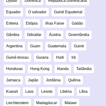
Djibuti
Dominica
República Dominicana
Equador
O salvador
Guiné Equatorial
Eritreia
Etiópia
ilhas Faroe
Gabão
Gâmbia
Gibraltar
Áustria
Groenlândia
Argentina
Guam
Guatemala
Guiné
Guiné-bissau
Guiana
Haiti
Irã
Honduras
Hong Kong
Irlanda
Tailândia
Jamaica
Japão
Jordânia
Quênia
Kuwait
Laos
Lesoto
Libéria
Líbia
Liechtenstein
Madagáscar
Malawi