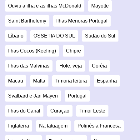
Ouviu a ilha e as ilhas McDonald
Mayotte
Saint Barthelemy
Ilhas Menoras Portugal
Líbano
OSSETIA DO SUL
Sudão do Sul
Ilhas Cocos (Keeling)
Chipre
Ilhas das Malvinas
Hole, veja
Coréia
Macau
Malta
Timoria leitura
Espanha
Svalbard e Jan Mayen
Portugal
Ilhas do Canal
Curaçao
Timor Leste
Inglaterra
Na tatuagem
Polinésia Francesa