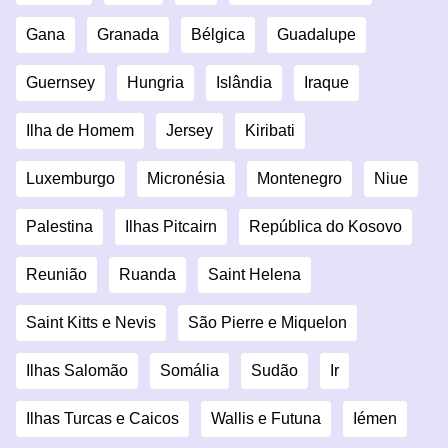
Gana
Granada
Bélgica
Guadalupe
Guernsey
Hungria
Islândia
Iraque
Ilha de Homem
Jersey
Kiribati
Luxemburgo
Micronésia
Montenegro
Niue
Palestina
Ilhas Pitcairn
República do Kosovo
Reunião
Ruanda
Saint Helena
Saint Kitts e Nevis
São Pierre e Miquelon
Ilhas Salomão
Somália
Sudão
Ir
Ilhas Turcas e Caicos
Wallis e Futuna
Iémen