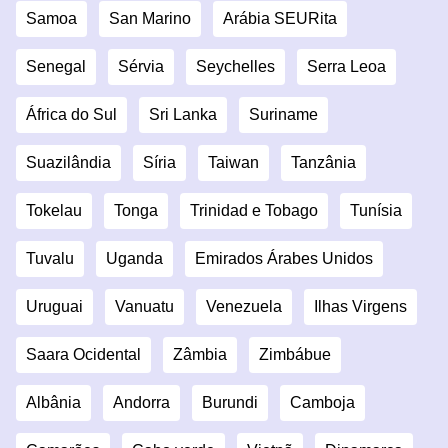
Samoa
San Marino
Arábia SEURita
Senegal
Sérvia
Seychelles
Serra Leoa
África do Sul
Sri Lanka
Suriname
Suazilândia
Síria
Taiwan
Tanzânia
Tokelau
Tonga
Trinidad e Tobago
Tunísia
Tuvalu
Uganda
Emirados Árabes Unidos
Uruguai
Vanuatu
Venezuela
Ilhas Virgens
Saara Ocidental
Zâmbia
Zimbábue
Albânia
Andorra
Burundi
Camboja