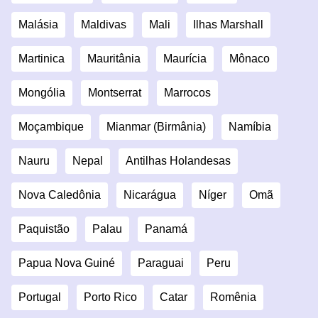
Malásia
Maldivas
Mali
Ilhas Marshall
Martinica
Mauritânia
Maurícia
Mônaco
Mongólia
Montserrat
Marrocos
Moçambique
Mianmar (Birmânia)
Namíbia
Nauru
Nepal
Antilhas Holandesas
Nova Caledônia
Nicarágua
Níger
Omã
Paquistão
Palau
Panamá
Papua Nova Guiné
Paraguai
Peru
Portugal
Porto Rico
Catar
Romênia