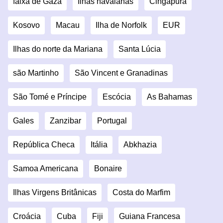
faixa de Gaza
Ilhas havaianas
Cingapura
Kosovo
Macau
Ilha de Norfolk
EUR
Ilhas do norte da Mariana
Santa Lúcia
são Martinho
São Vincent e Granadinas
São Tomé e Príncipe
Escócia
As Bahamas
Gales
Zanzibar
Portugal
República Checa
Itália
Abkhazia
Samoa Americana
Bonaire
Ilhas Virgens Britânicas
Costa do Marfim
Croácia
Cuba
Fiji
Guiana Francesa