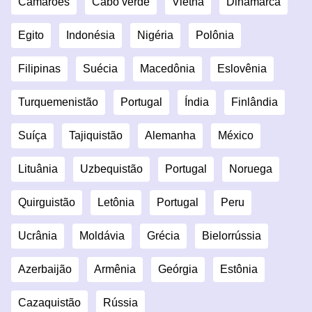
Camarões
Cabo verde
Vietnã
Dinamarca
Egito
Indonésia
Nigéria
Polônia
Filipinas
Suécia
Macedônia
Eslovênia
Turquemenistão
Portugal
Índia
Finlândia
Suíça
Tajiquistão
Alemanha
México
Lituânia
Uzbequistão
Portugal
Noruega
Quirguistão
Letônia
Portugal
Peru
Ucrânia
Moldávia
Grécia
Bielorrússia
Azerbaijão
Armênia
Geórgia
Estônia
Cazaquistão
Rússia