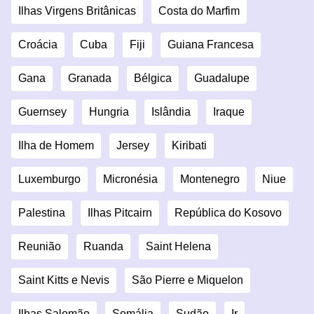
Ilhas Virgens Britânicas
Costa do Marfim
Croácia
Cuba
Fiji
Guiana Francesa
Gana
Granada
Bélgica
Guadalupe
Guernsey
Hungria
Islândia
Iraque
Ilha de Homem
Jersey
Kiribati
Luxemburgo
Micronésia
Montenegro
Niue
Palestina
Ilhas Pitcairn
República do Kosovo
Reunião
Ruanda
Saint Helena
Saint Kitts e Nevis
São Pierre e Miquelon
Ilhas Salomão
Somália
Sudão
Ir