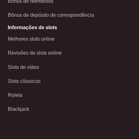
Bônus de reembolso
Bônus de depósito de correspondência
Informações de slots
Melhores slots online
Revisões de slots online
Slots de vídeo
Slots clássicos
Roleta
Blackjack