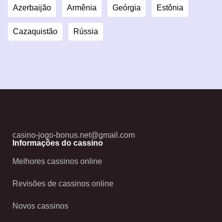
Azerbaijão
Armênia
Geórgia
Estônia
Cazaquistão
Rússia
casino-jogo-bonus.net@gmail.com
Informações do cassino
Melhores cassinos online
Revisões de cassinos online
Novos cassinos