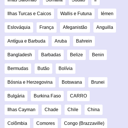
Ilhas Turcas e Caicos
Wallis e Futuna
Iémen
Eslováquia
França
Afeganistão
Anguilla
Antígua e Barbuda
Aruba
Bahrein
Bangladesh
Barbadas
Belize
Benin
Bermudas
Butão
Bolívia
Bósnia e Herzegovina
Botswana
Brunei
Bulgária
Burkina Faso
CARRO
Ilhas Cayman
Chade
Chile
China
Colômbia
Comores
Congo (Brazzaville)