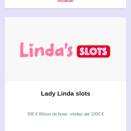
Análise
Lady Linda slots
300 € Bônus de boas -vindas até 1000 €