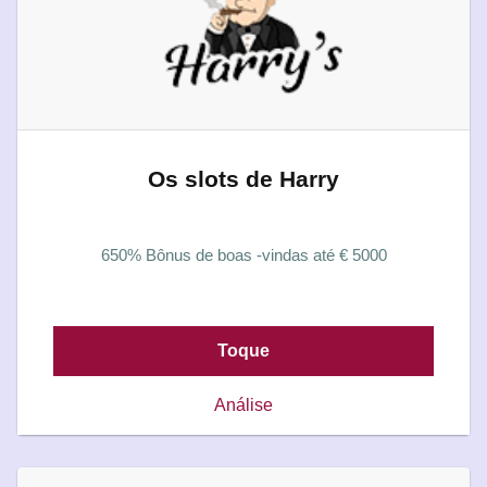
Os slots de Harry
650% Bônus de boas -vindas até € 5000
Toque
Análise