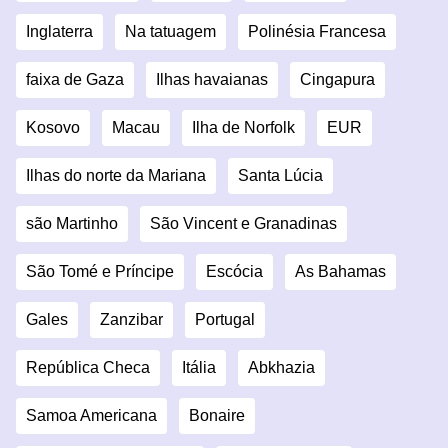
Inglaterra
Na tatuagem
Polinésia Francesa
faixa de Gaza
Ilhas havaianas
Cingapura
Kosovo
Macau
Ilha de Norfolk
EUR
Ilhas do norte da Mariana
Santa Lúcia
são Martinho
São Vincent e Granadinas
São Tomé e Príncipe
Escócia
As Bahamas
Gales
Zanzibar
Portugal
República Checa
Itália
Abkhazia
Samoa Americana
Bonaire