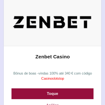
Zenbet Casino
Bônus de boas -vindas 100% até 340 € com código
Casinoslotstop
Toque