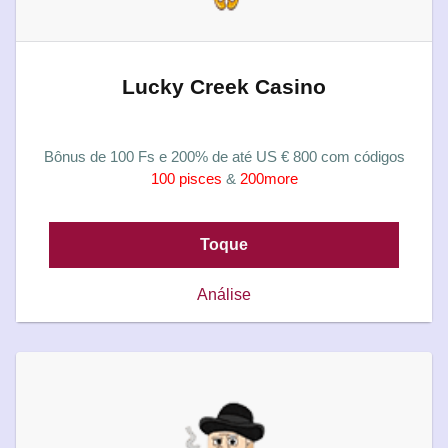
Lucky Creek Casino
Bônus de 100 Fs e 200% de até US € 800 com códigos
100 pisces
&
200more
Toque
Análise