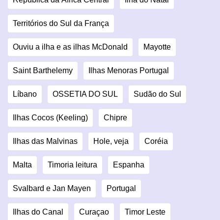
Territórios do Sul da França
Ouviu a ilha e as ilhas McDonald
Mayotte
Saint Barthelemy
Ilhas Menoras Portugal
Líbano
OSSETIA DO SUL
Sudão do Sul
Ilhas Cocos (Keeling)
Chipre
Ilhas das Malvinas
Hole, veja
Coréia
Malta
Timoria leitura
Espanha
Svalbard e Jan Mayen
Portugal
Ilhas do Canal
Curaçao
Timor Leste