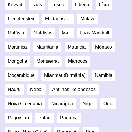
Kuwait
Laos
Lesoto
Libéria
Líbia
Liechtenstein
Madagáscar
Malawi
Malásia
Maldivas
Mali
Ilhas Marshall
Martinica
Mauritânia
Maurícia
Mônaco
Mongólia
Montserrat
Marrocos
Moçambique
Mianmar (Birmânia)
Namíbia
Nauru
Nepal
Antilhas Holandesas
Nova Caledônia
Nicarágua
Níger
Omã
Paquistão
Palau
Panamá
Papua Nova Guiné
Paraguai
Peru