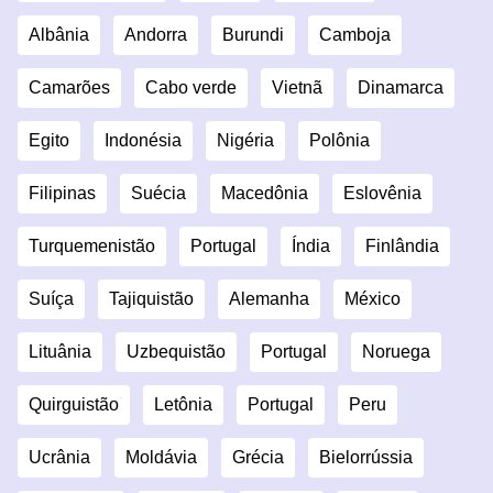
Albânia
Andorra
Burundi
Camboja
Camarões
Cabo verde
Vietnã
Dinamarca
Egito
Indonésia
Nigéria
Polônia
Filipinas
Suécia
Macedônia
Eslovênia
Turquemenistão
Portugal
Índia
Finlândia
Suíça
Tajiquistão
Alemanha
México
Lituânia
Uzbequistão
Portugal
Noruega
Quirguistão
Letônia
Portugal
Peru
Ucrânia
Moldávia
Grécia
Bielorrússia