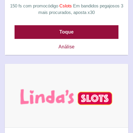
150 fs com promocódigo
Cslots
Em bandidos pegajosos 3
mais procurados, aposta x30
Toque
Análise