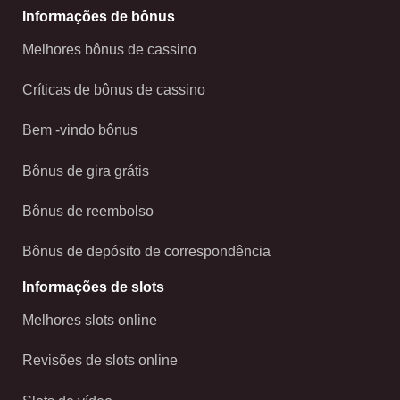
Informações de bônus
Melhores bônus de cassino
Críticas de bônus de cassino
Bem -vindo bônus
Bônus de gira grátis
Bônus de reembolso
Bônus de depósito de correspondência
Informações de slots
Melhores slots online
Revisões de slots online