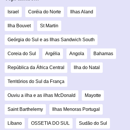
Israel
Coréia do Norte
Ilhas Aland
Ilha Bouvet
St Martin
Geórgia do Sul e as Ilhas Sandwich South
Coreia do Sul
Argélia
Angola
Bahamas
República da África Central
Ilha do Natal
Territórios do Sul da França
Ouviu a ilha e as ilhas McDonald
Mayotte
Saint Barthelemy
Ilhas Menoras Portugal
Líbano
OSSETIA DO SUL
Sudão do Sul