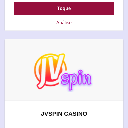
Toque
Análise
JVSPIN CASINO