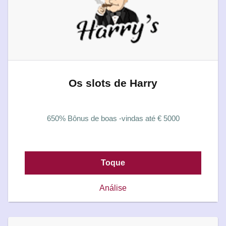
Os slots de Harry
650% Bônus de boas -vindas até € 5000
Toque
Análise