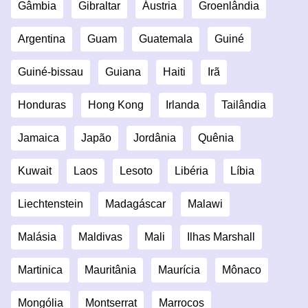
Gâmbia
Gibraltar
Áustria
Groenlândia
Argentina
Guam
Guatemala
Guiné
Guiné-bissau
Guiana
Haiti
Irã
Honduras
Hong Kong
Irlanda
Tailândia
Jamaica
Japão
Jordânia
Quênia
Kuwait
Laos
Lesoto
Libéria
Líbia
Liechtenstein
Madagáscar
Malawi
Malásia
Maldivas
Mali
Ilhas Marshall
Martinica
Mauritânia
Maurícia
Mônaco
Mongólia
Montserrat
Marrocos