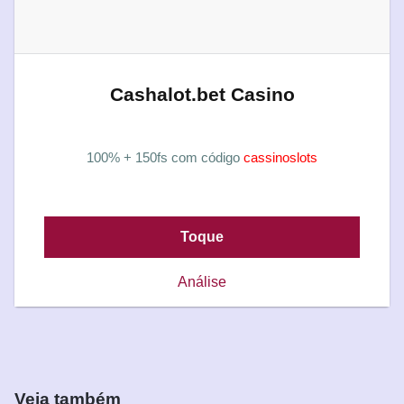
Cashalot.bet Casino
100% + 150fs com código
cassinoslots
Toque
Análise
Veja também