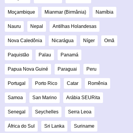
Moçambique
Mianmar (Birmânia)
Namíbia
Nauru
Nepal
Antilhas Holandesas
Nova Caledônia
Nicarágua
Níger
Omã
Paquistão
Palau
Panamá
Papua Nova Guiné
Paraguai
Peru
Portugal
Porto Rico
Catar
Romênia
Samoa
San Marino
Arábia SEURita
Senegal
Seychelles
Serra Leoa
África do Sul
Sri Lanka
Suriname