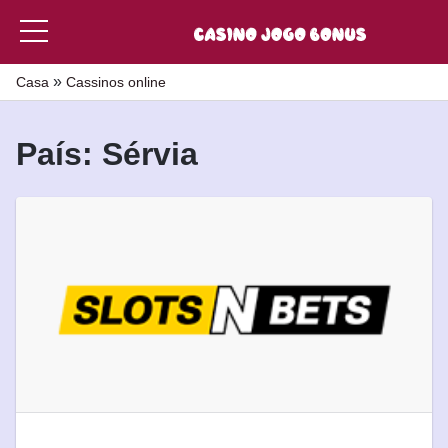
»
Casa
Cassinos online
País: Sérvia