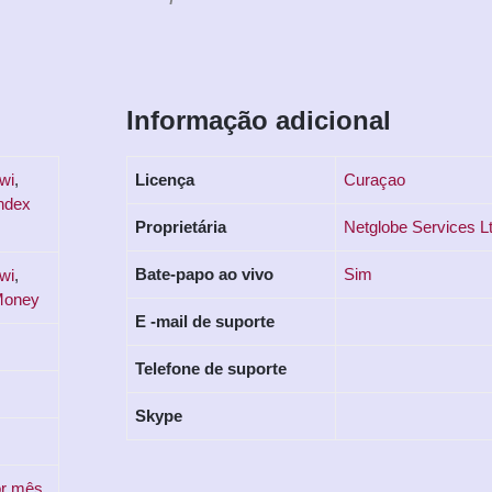
Informação adicional
wi
,
Licença
Curaçao
ndex
Proprietária
Netglobe Services Lt
Bate-papo ao vivo
Sim
wi
,
Money
E -mail de suporte
Telefone de suporte
Skype
r mês