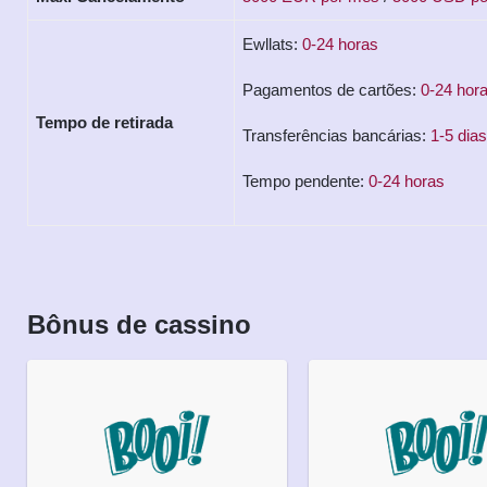
Ewllats:
0-24 horas
Pagamentos de cartões:
0-24 hor
Tempo de retirada
Transferências bancárias:
1-5 dias
Tempo pendente:
0-24 horas
Bônus de cassino