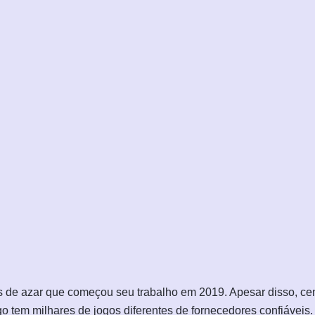
 de azar que começou seu trabalho em 2019. Apesar disso, ce
go tem milhares de jogos diferentes de fornecedores confiáveis.