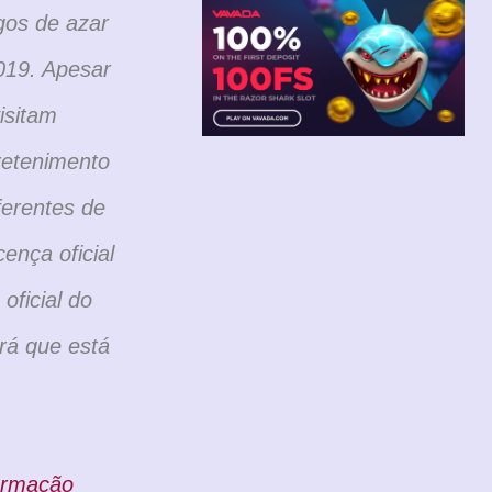
gos de azar
019. Apesar
isitam
retenimento
ferentes de
cença oficial
oficial do
rá que está
ormação