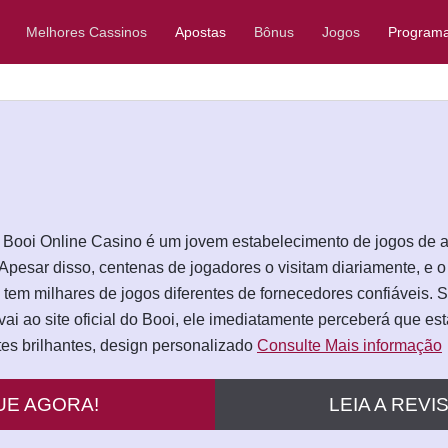
Melhores Cassinos
Apostas
Bônus
Jogos
Program
Booi Online Casino é um jovem estabelecimento de jogos de 
Apesar disso, centenas de jogadores o visitam diariamente, e o
tem milhares de jogos diferentes de fornecedores confiáveis. Sit
ai ao site oficial do Booi, ele imediatamente perceberá que e
ntes brilhantes, design personalizado
Consulte Mais informação
UE AGORA!
LEIA A REVI