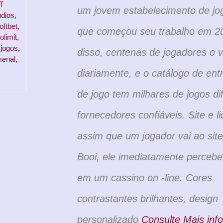
T
um jovem estabelecimento de jo
udios
,
oftbet
,
que começou seu trabalho em 2
olimit
,
jogos
,
disso, centenas de jogadores o v
menal
,
diariamente, e o catálogo de ent
de jogo tem milhares de jogos di
fornecedores confiáveis. Site e li
assim que um jogador vai ao site 
Booi, ele imediatamente percebe
em um cassino on -line. Cores
contrastantes brilhantes, design
personalizado
Consulte Mais inf