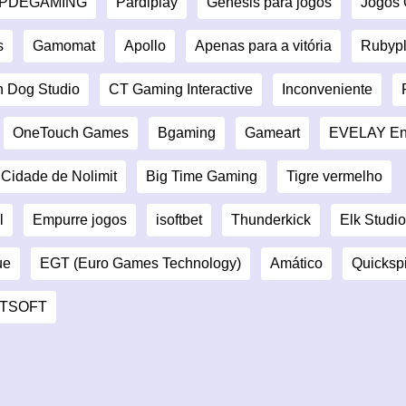
PDEGAMING
Pardiplay
Gênesis para jogos
Jogos 
s
Gamomat
Apollo
Apenas para a vitória
Rubyp
n Dog Studio
CT Gaming Interactive
Inconveniente
OneTouch Games
Bgaming
Gameart
EVELAY Ent
Cidade de Nolimit
Big Time Gaming
Tigre vermelho
l
Empurre jogos
isoftbet
Thunderkick
Elk Studi
ue
EGT (Euro Games Technology)
Amático
Quicksp
TSOFT