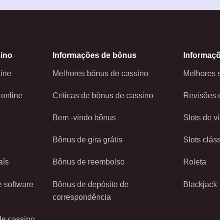
sino
Informações de bônus
Informaçõ
line
Melhores bônus de cassino
Melhores s
 online
Críticas de bônus de cassino
Revisões d
Bem -vindo bônus
Slots de v
Bônus de gira grátis
Slots clás
aís
Bônus de reembolso
Roleta
e software
Bônus de depósito de
Blackjack
correspondência
de cassino