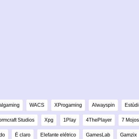
talgaming
WACS
XProgaming
Alwayspin
Estúdi
ormcraft Studios
Xpg
1Play
4ThePlayer
7 Mojos
do
É claro
Elefante elétrico
GamesLab
Gamzix