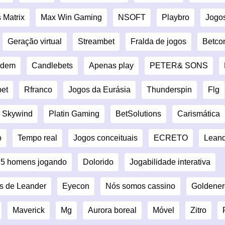
 Matrix
Max Win Gaming
NSOFT
Playbro
Jogos
Geração virtual
Streambet
Fralda de jogos
Betcon
adem
Candlebets
Apenas play
PETER& SONS
bet
Rfranco
Jogos da Eurásia
Thunderspin
Flg
Skywind
Platin Gaming
BetSolutions
Carismática
o
Tempo real
Jogos conceituais
ECRETO
Lean
5 homens jogando
Dolorido
Jogabilidade interativa
s de Leander
Eyecon
Nós somos cassino
Goldener
Maverick
Mg
Aurora boreal
Móvel
Zitro