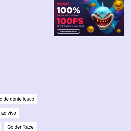
o de dente louco
 ao vivo
GoldenRace