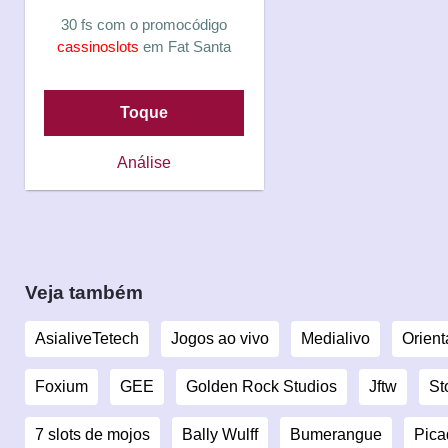
30 fs com o promocódigo
cassinoslots
em Fat Santa
Toque
Análise
Veja também
AsialiveTetech
Jogos ao vivo
Medialivo
Orien
Foxium
GEE
Golden Rock Studios
Jftw
St
7 slots de mojos
Bally Wulff
Bumerangue
Pica