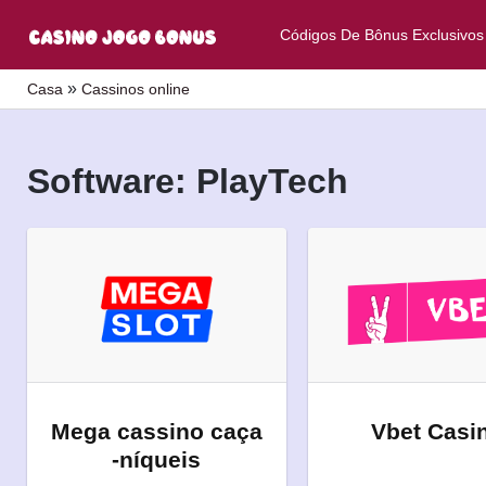
Códigos De Bônus Exclusivos
»
Casa
Cassinos online
Software: PlayTech
Mega cassino caça
Vbet Casi
-níqueis