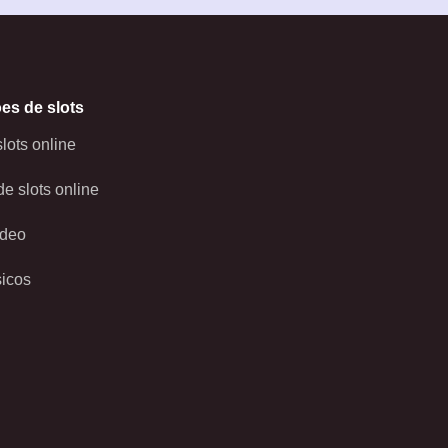
es de slots
lots online
e slots online
ídeo
sicos