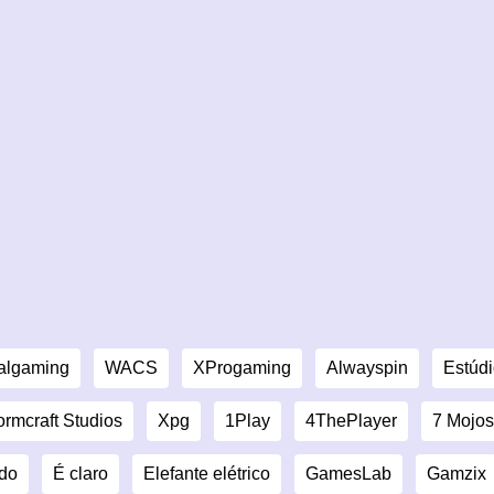
talgaming
WACS
XProgaming
Alwayspin
Estúdi
ormcraft Studios
Xpg
1Play
4ThePlayer
7 Mojos
do
É claro
Elefante elétrico
GamesLab
Gamzix