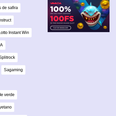
 de safira
struct
Lotto Instant Win
ÇA
Splitrock
Sagaming
e verde
yetano