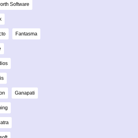
orth Software
k
cto
Fantasma
e
dios
is
xon
Ganapati
ing
atra
soft