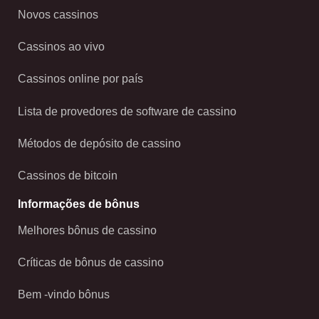
Novos cassinos
Cassinos ao vivo
Cassinos online por país
Lista de provedores de software de cassino
Métodos de depósito de cassino
Cassinos de bitcoin
Informações de bônus
Melhores bônus de cassino
Críticas de bônus de cassino
Bem -vindo bônus