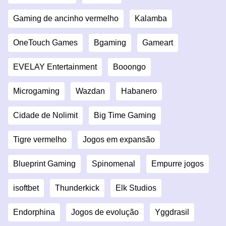
Gaming de ancinho vermelho
Kalamba
OneTouch Games
Bgaming
Gameart
EVELAY Entertainment
Booongo
Microgaming
Wazdan
Habanero
Cidade de Nolimit
Big Time Gaming
Tigre vermelho
Jogos em expansão
Blueprint Gaming
Spinomenal
Empurre jogos
isoftbet
Thunderkick
Elk Studios
Endorphina
Jogos de evolução
Yggdrasil