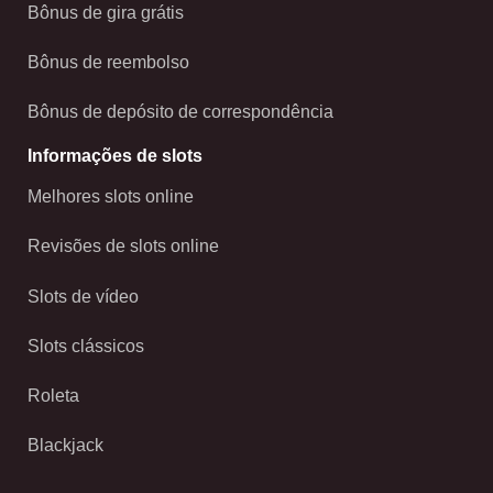
Bônus de gira grátis
Bônus de reembolso
Bônus de depósito de correspondência
Informações de slots
Melhores slots online
Revisões de slots online
Slots de vídeo
Slots clássicos
Roleta
Blackjack