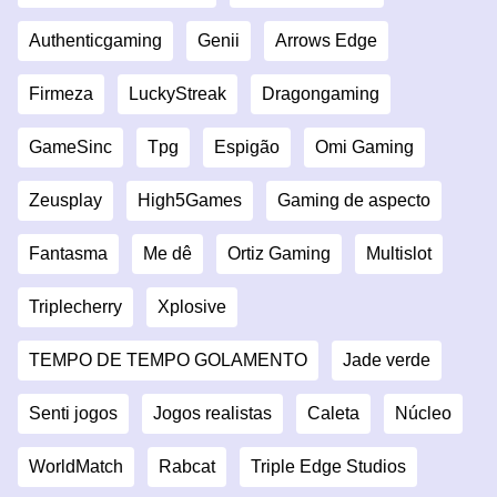
Authenticgaming
Genii
Arrows Edge
Firmeza
LuckyStreak
Dragongaming
GameSinc
Tpg
Espigão
Omi Gaming
Zeusplay
High5Games
Gaming de aspecto
Fantasma
Me dê
Ortiz Gaming
Multislot
Triplecherry
Xplosive
TEMPO DE TEMPO GOLAMENTO
Jade verde
Senti jogos
Jogos realistas
Caleta
Núcleo
WorldMatch
Rabcat
Triple Edge Studios