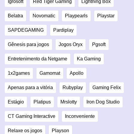
Igrosoft
Red Tiger Gaming
Lightning Box
Belatra
Novomatic
Playpearls
Playstar
SAPDEGAMING
Pardiplay
Gênesis para jogos
Jogos Oryx
Pgsoft
Entretenimento da Netgame
Ka Gaming
1x2games
Gamomat
Apollo
Apenas para a vitória
Rubyplay
Gaming Felix
Estágio
Platipus
Mrslotty
Iron Dog Studio
CT Gaming Interactive
Inconveniente
Relaxe os jogos
Playson