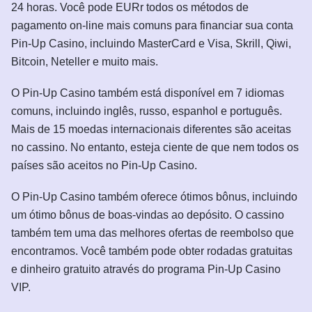
24 horas. Você pode EURr todos os métodos de
pagamento on-line mais comuns para financiar sua conta
Pin-Up Casino, incluindo MasterCard e Visa, Skrill, Qiwi,
Bitcoin, Neteller e muito mais.
O Pin-Up Casino também está disponível em 7 idiomas
comuns, incluindo inglês, russo, espanhol e português.
Mais de 15 moedas internacionais diferentes são aceitas
no cassino. No entanto, esteja ciente de que nem todos os
países são aceitos no Pin-Up Casino.
O Pin-Up Casino também oferece ótimos bônus, incluindo
um ótimo bônus de boas-vindas ao depósito. O cassino
também tem uma das melhores ofertas de reembolso que
encontramos. Você também pode obter rodadas gratuitas
e dinheiro gratuito através do programa Pin-Up Casino
VIP.