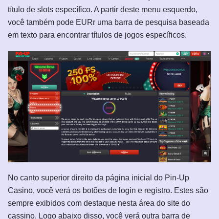
título de slots específico. A partir deste menu esquerdo,
você também pode EURr uma barra de pesquisa baseada
em texto para encontrar títulos de jogos específicos.
No canto superior direito da página inicial do Pin-Up
Casino, você verá os botões de login e registro. Estes são
sempre exibidos com destaque nesta área do site do
cassino. Logo abaixo disso, você verá outra barra de