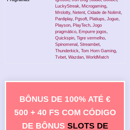
LuckyStreak
,
Microgaming
,
Mrslotty
,
Netent
,
Cidade de Nolimit
,
Pardiplay
,
Pgsoft
,
Platiups
,
Jogue
,
Playson
,
PlayTech
,
Jogo
pragmático
,
Empurre jogos
,
Quickspin
,
Tigre vermelho
,
Spinomenal
,
Streambet
,
Thunderkick
,
Tom Horn Gaming
,
Tvbet
,
Wazdan
,
WorldMatch
BÔNUS DE 100% ATÉ €
500 + 40 FS COM CÓDIGO
DE BÔNUS
SLOTS DE