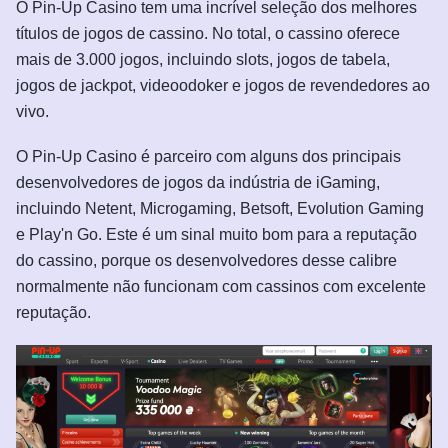
O Pin-Up Casino tem uma incrível seleção dos melhores
títulos de jogos de cassino. No total, o cassino oferece
mais de 3.000 jogos, incluindo slots, jogos de tabela,
jogos de jackpot, videoodoker e jogos de revendedores ao
vivo.
O Pin-Up Casino é parceiro com alguns dos principais
desenvolvedores de jogos da indústria de iGaming,
incluindo Netent, Microgaming, Betsoft, Evolution Gaming
e Play'n Go. Este é um sinal muito bom para a reputação
do cassino, porque os desenvolvedores desse calibre
normalmente não funcionam com cassinos com excelente
reputação.