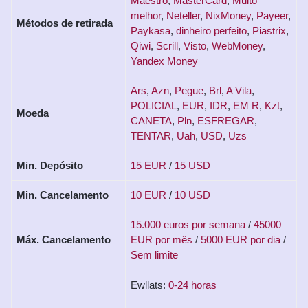
Maestro
,
MasterCard
,
Muito
melhor
,
Neteller
,
NixMoney
,
Payeer
,
Métodos de retirada
Paykasa
,
dinheiro perfeito
,
Piastrix
,
Qiwi
,
Scrill
,
Visto
,
WebMoney
,
Yandex Money
Ars
,
Azn
,
Pegue
,
Brl
,
A Vila
,
POLICIAL
,
EUR
,
IDR
,
EM R
,
Kzt
,
Moeda
CANETA
,
Pln
,
ESFREGAR
,
TENTAR
,
Uah
,
USD
,
Uzs
Min. Depósito
15 EUR
/
15 USD
Min. Cancelamento
10 EUR
/
10 USD
15.000 euros por semana
/
45000
Máx. Cancelamento
EUR por mês
/
5000 EUR por dia
/
Sem limite
Ewllats:
0-24 horas