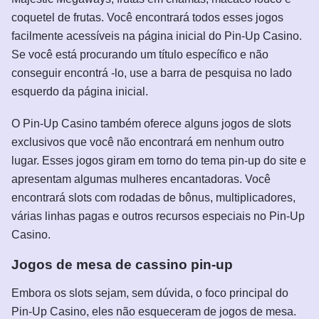
coquetel de frutas. Você encontrará todos esses jogos
facilmente acessíveis na página inicial do Pin-Up Casino.
Se você está procurando um título específico e não
conseguir encontrá -lo, use a barra de pesquisa no lado
esquerdo da página inicial.
O Pin-Up Casino também oferece alguns jogos de slots
exclusivos que você não encontrará em nenhum outro
lugar. Esses jogos giram em torno do tema pin-up do site e
apresentam algumas mulheres encantadoras. Você
encontrará slots com rodadas de bônus, multiplicadores,
várias linhas pagas e outros recursos especiais no Pin-Up
Casino.
Jogos de mesa de cassino pin-up
Embora os slots sejam, sem dúvida, o foco principal do
Pin-Up Casino, eles não esqueceram de jogos de mesa.