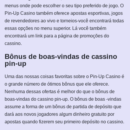
menus onde pode escolher o seu tipo preferido de jogo. O
Pin-Up Casino também oferece apostas esportivas, jogos
de revendedores ao vivo e torneios-você encontrará todas
essas opções no menu superior. Lá você também
encontrará um link para a página de promoções do
cassino.
Bônus de boas-vindas de cassino
pin-up
Uma das nossas coisas favoritas sobre o Pin-Up Casino é
o grande número de ótimos bônus que ele oferece.
Nenhuma dessas ofertas é melhor do que o bônus de
boas-vindas do cassino pin-up. O bônus de boas -vindas
assume a forma de um bônus de partida de depósito que
dará aos novos jogadores algum dinheiro gratuito por
apostas quando fizerem seu primeiro depósito no cassino.