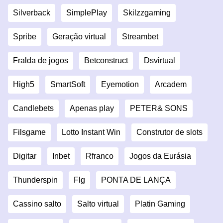
Silverback
SimplePlay
Skilzzgaming
Spribe
Geração virtual
Streambet
Fralda de jogos
Betconstruct
Dsvirtual
High5
SmartSoft
Eyemotion
Arcadem
Candlebets
Apenas play
PETER& SONS
Filsgame
Lotto Instant Win
Construtor de slots
Digitar
Inbet
Rfranco
Jogos da Eurásia
Thunderspin
Flg
PONTA DE LANÇA
Cassino salto
Salto virtual
Platin Gaming