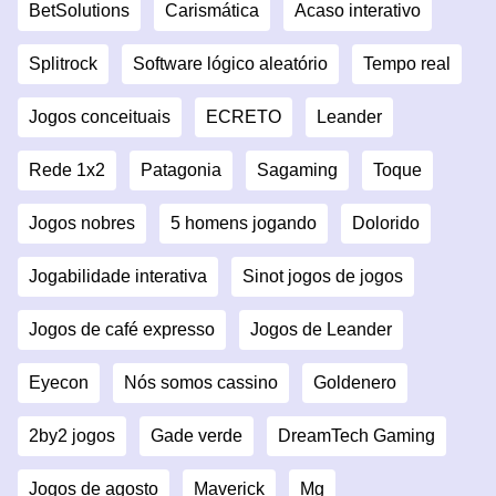
BetSolutions
Carismática
Acaso interativo
Splitrock
Software lógico aleatório
Tempo real
Jogos conceituais
ECRETO
Leander
Rede 1x2
Patagonia
Sagaming
Toque
Jogos nobres
5 homens jogando
Dolorido
Jogabilidade interativa
Sinot jogos de jogos
Jogos de café expresso
Jogos de Leander
Eyecon
Nós somos cassino
Goldenero
2by2 jogos
Gade verde
DreamTech Gaming
Jogos de agosto
Maverick
Mg