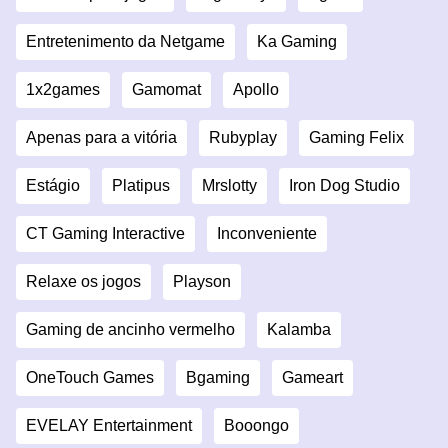
Entretenimento da Netgame
Ka Gaming
1x2games
Gamomat
Apollo
Apenas para a vitória
Rubyplay
Gaming Felix
Estágio
Platipus
Mrslotty
Iron Dog Studio
CT Gaming Interactive
Inconveniente
Relaxe os jogos
Playson
Gaming de ancinho vermelho
Kalamba
OneTouch Games
Bgaming
Gameart
EVELAY Entertainment
Booongo