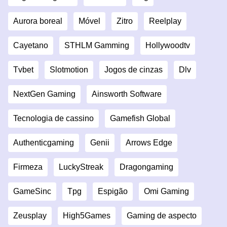
Aurora boreal
Móvel
Zitro
Reelplay
Cayetano
STHLM Gamming
Hollywoodtv
Tvbet
Slotmotion
Jogos de cinzas
Dlv
NextGen Gaming
Ainsworth Software
Tecnologia de cassino
Gamefish Global
Authenticgaming
Genii
Arrows Edge
Firmeza
LuckyStreak
Dragongaming
GameSinc
Tpg
Espigão
Omi Gaming
Zeusplay
High5Games
Gaming de aspecto