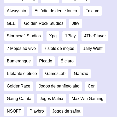
Alwayspin
Estúdio de dente louco
Foxium
GEE
Golden Rock Studios
Jftw
Stormcraft Studios
Xpg
1Play
4ThePlayer
7 Mojos ao vivo
7 slots de mojos
Bally Wulff
Bumerangue
Picado
É claro
Elefante elétrico
GamesLab
Gamzix
GoldenRace
Jogos de panfleto alto
Cor
Gaing Calata
Jogos Matrix
Max Win Gaming
NSOFT
Playbro
Jogos de safira