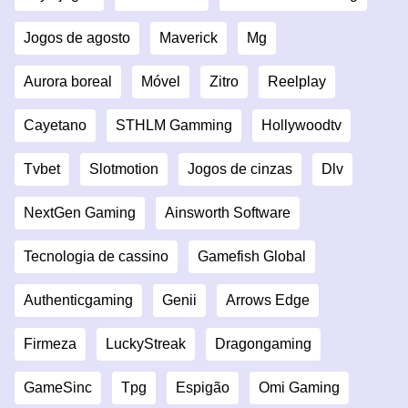
Jogos de agosto
Maverick
Mg
Aurora boreal
Móvel
Zitro
Reelplay
Cayetano
STHLM Gamming
Hollywoodtv
Tvbet
Slotmotion
Jogos de cinzas
Dlv
NextGen Gaming
Ainsworth Software
Tecnologia de cassino
Gamefish Global
Authenticgaming
Genii
Arrows Edge
Firmeza
LuckyStreak
Dragongaming
GameSinc
Tpg
Espigão
Omi Gaming