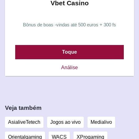
Vbet Casino
Bônus de boas -vindas até 500 euros + 300 fs
Toque
Análise
Veja também
AsialiveTetech
Jogos ao vivo
Medialivo
Orientalgaming
WACS
XProgaming