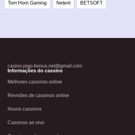
Tom Horn Gaming
Netent
BETSOFT
casino-jogo-bonus.net@gmail.com
Informações do cassino
Melhores cassinos online
Revisões de cassinos online
Novos cassinos
Cassinos ao vivo