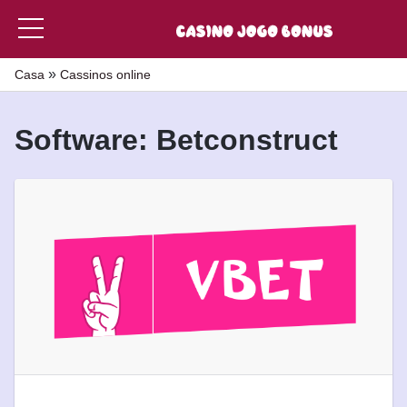
»
Casa
Cassinos online
Software: Betconstruct