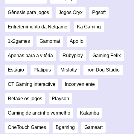
Gênesis para jogos
Jogos Oryx
Pgsoft
Entretenimento da Netgame
Ka Gaming
1x2games
Gamomat
Apollo
Apenas para a vitória
Rubyplay
Gaming Felix
Estágio
Platipus
Mrslotty
Iron Dog Studio
CT Gaming Interactive
Inconveniente
Relaxe os jogos
Playson
Gaming de ancinho vermelho
Kalamba
OneTouch Games
Bgaming
Gameart