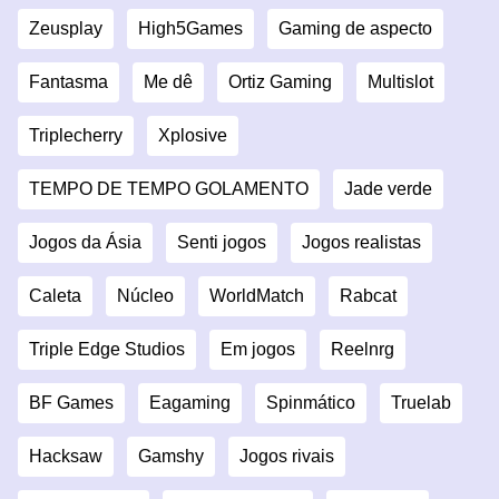
Zeusplay
High5Games
Gaming de aspecto
Fantasma
Me dê
Ortiz Gaming
Multislot
Triplecherry
Xplosive
TEMPO DE TEMPO GOLAMENTO
Jade verde
Jogos da Ásia
Senti jogos
Jogos realistas
Caleta
Núcleo
WorldMatch
Rabcat
Triple Edge Studios
Em jogos
Reelnrg
BF Games
Eagaming
Spinmático
Truelab
Hacksaw
Gamshy
Jogos rivais