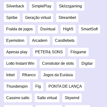
Silverback
SimplePlay
Skilzzgaming
Spribe
Geração virtual
Streambet
Fralda de jogos
Dsvirtual
High5
SmartSoft
Eyemotion
Arcadem
Candlebets
Apenas play
PETER& SONS
Filsgame
Lotto Instant Win
Construtor de slots
Digitar
Inbet
Rfranco
Jogos da Eurásia
Thunderspin
Flg
PONTA DE LANÇA
Cassino salto
Salto virtual
Skywind