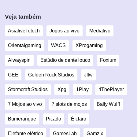
Veja também
AsialiveTetech
Jogos ao vivo
Medialivo
Orientalgaming
WACS
XProgaming
Alwayspin
Estúdio de dente louco
Foxium
GEE
Golden Rock Studios
Jftw
Stormcraft Studios
Xpg
1Play
4ThePlayer
7 Mojos ao vivo
7 slots de mojos
Bally Wulff
Bumerangue
Picado
É claro
Elefante elétrico
GamesLab
Gamzix