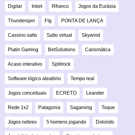
Digitar
Inbet
Rfranco
Jogos da Eurásia
Thunderspin
Flg
PONTA DE LANÇA
Cassino salto
Salto virtual
Skywind
Platin Gaming
BetSolutions
Carismática
Acaso interativo
Splitrock
Software lógico aleatório
Tempo real
Jogos conceituais
ECRETO
Leander
Rede 1x2
Patagonia
Sagaming
Toque
Jogos nobres
5 homens jogando
Dolorido