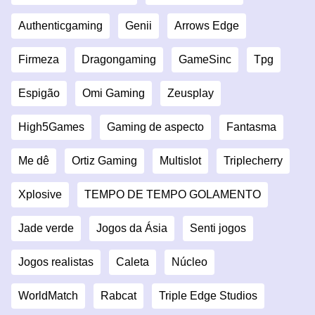
Authenticgaming
Genii
Arrows Edge
Firmeza
Dragongaming
GameSinc
Tpg
Espigão
Omi Gaming
Zeusplay
High5Games
Gaming de aspecto
Fantasma
Me dê
Ortiz Gaming
Multislot
Triplecherry
Xplosive
TEMPO DE TEMPO GOLAMENTO
Jade verde
Jogos da Ásia
Senti jogos
Jogos realistas
Caleta
Núcleo
WorldMatch
Rabcat
Triple Edge Studios