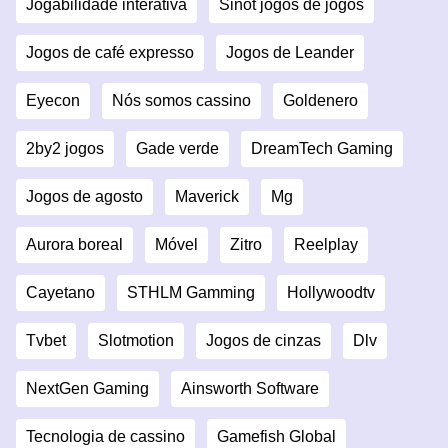
Jogabilidade interativa
Sinot jogos de jogos
Jogos de café expresso
Jogos de Leander
Eyecon
Nós somos cassino
Goldenero
2by2 jogos
Gade verde
DreamTech Gaming
Jogos de agosto
Maverick
Mg
Aurora boreal
Móvel
Zitro
Reelplay
Cayetano
STHLM Gamming
Hollywoodtv
Tvbet
Slotmotion
Jogos de cinzas
Dlv
NextGen Gaming
Ainsworth Software
Tecnologia de cassino
Gamefish Global