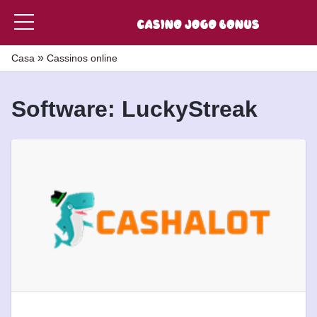
»
Casa
Cassinos online
Software: LuckyStreak