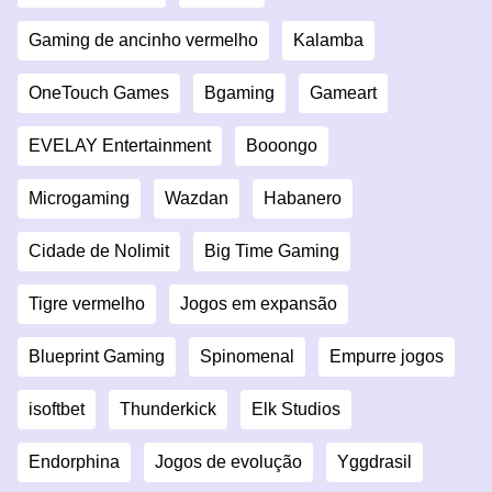
Gaming de ancinho vermelho
Kalamba
OneTouch Games
Bgaming
Gameart
EVELAY Entertainment
Booongo
Microgaming
Wazdan
Habanero
Cidade de Nolimit
Big Time Gaming
Tigre vermelho
Jogos em expansão
Blueprint Gaming
Spinomenal
Empurre jogos
isoftbet
Thunderkick
Elk Studios
Endorphina
Jogos de evolução
Yggdrasil