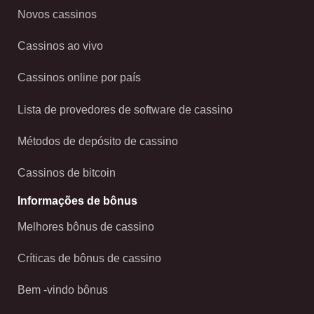
Novos cassinos
Cassinos ao vivo
Cassinos online por país
Lista de provedores de software de cassino
Métodos de depósito de cassino
Cassinos de bitcoin
Informações de bônus
Melhores bônus de cassino
Críticas de bônus de cassino
Bem -vindo bônus