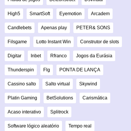
High5
SmartSoft
Eyemotion
Arcadem
Candlebets
Apenas play
PETER& SONS
Filsgame
Lotto Instant Win
Construtor de slots
Digitar
Inbet
Rfranco
Jogos da Eurásia
Thunderspin
Flg
PONTA DE LANÇA
Cassino salto
Salto virtual
Skywind
Platin Gaming
BetSolutions
Carismática
Acaso interativo
Splitrock
Software lógico aleatório
Tempo real