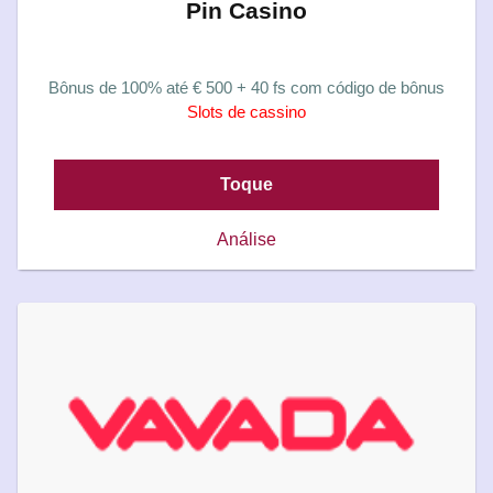
Pin Casino
Bônus de 100% até € 500 + 40 fs com código de bônus
Slots de cassino
Toque
Análise