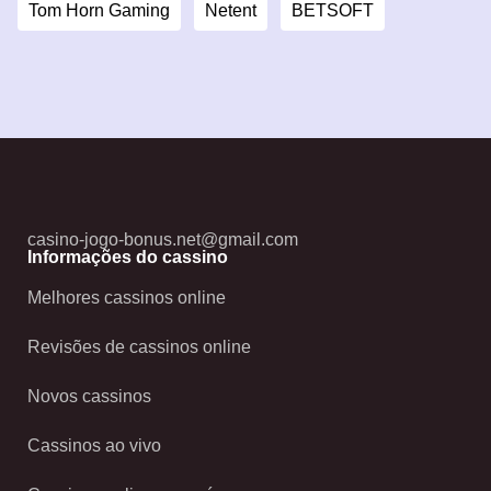
Tom Horn Gaming
Netent
BETSOFT
casino-jogo-bonus.net@gmail.com
Informações do cassino
Melhores cassinos online
Revisões de cassinos online
Novos cassinos
Cassinos ao vivo