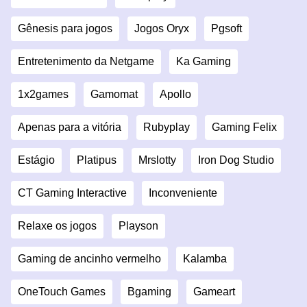
Gênesis para jogos
Jogos Oryx
Pgsoft
Entretenimento da Netgame
Ka Gaming
1x2games
Gamomat
Apollo
Apenas para a vitória
Rubyplay
Gaming Felix
Estágio
Platipus
Mrslotty
Iron Dog Studio
CT Gaming Interactive
Inconveniente
Relaxe os jogos
Playson
Gaming de ancinho vermelho
Kalamba
OneTouch Games
Bgaming
Gameart