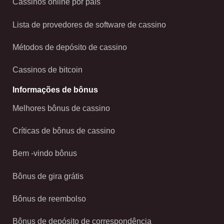
Cassinos online por país
Lista de provedores de software de cassino
Métodos de depósito de cassino
Cassinos de bitcoin
Informações de bônus
Melhores bônus de cassino
Críticas de bônus de cassino
Bem -vindo bônus
Bônus de gira grátis
Bônus de reembolso
Bônus de depósito de correspondência