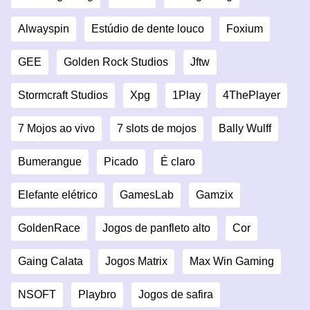
Alwayspin
Estúdio de dente louco
Foxium
GEE
Golden Rock Studios
Jftw
Stormcraft Studios
Xpg
1Play
4ThePlayer
7 Mojos ao vivo
7 slots de mojos
Bally Wulff
Bumerangue
Picado
É claro
Elefante elétrico
GamesLab
Gamzix
GoldenRace
Jogos de panfleto alto
Cor
Gaing Calata
Jogos Matrix
Max Win Gaming
NSOFT
Playbro
Jogos de safira