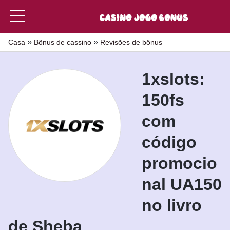
»
»
Casa
Bônus de cassino
Revisões de bônus
1xslots:
150fs
com
código
promocio
nal
UA150
no livro
de Sheba