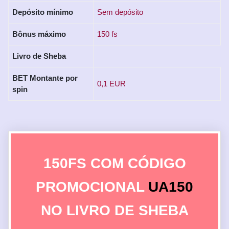
Depósito mínimo
Sem depósito
Bônus máximo
150 fs
Livro de Sheba
BET Montante por
0,1 EUR
spin
150FS COM CÓDIGO
PROMOCIONAL
UA150
NO LIVRO DE SHEBA