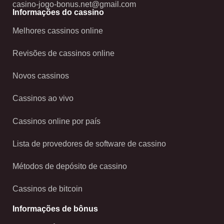
casino-jogo-bonus.net@gmail.com
Informações do cassino
Melhores cassinos online
Revisões de cassinos online
Novos cassinos
Cassinos ao vivo
Cassinos online por país
Lista de provedores de software de cassino
Métodos de depósito de cassino
Cassinos de bitcoin
Informações de bônus