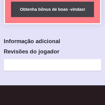
Obtenha bônus de boas -vindas!
Informação adicional
Revisões do jogador