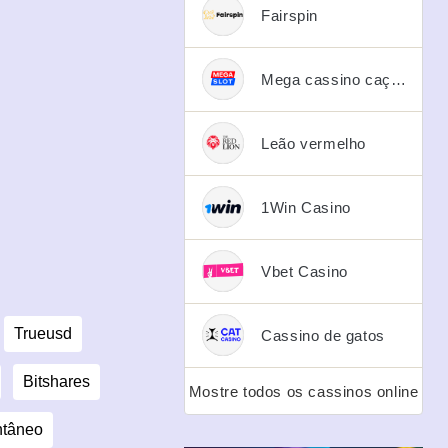
Fairspin
Mega cassino caça -níqueis
Leão vermelho
1Win Casino
Vbet Casino
Trueusd
Cassino de gatos
Bitshares
Mostre todos os cassinos online
ntâneo