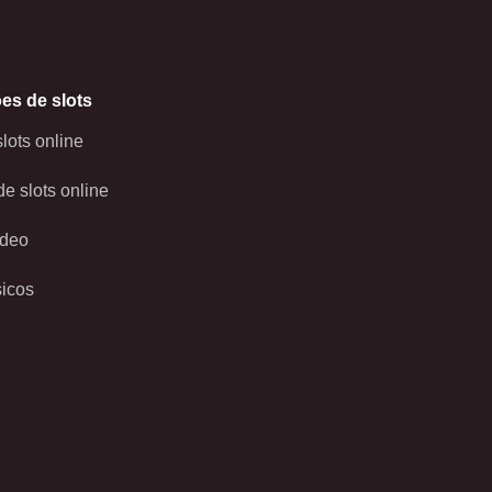
es de slots
lots online
e slots online
ídeo
sicos