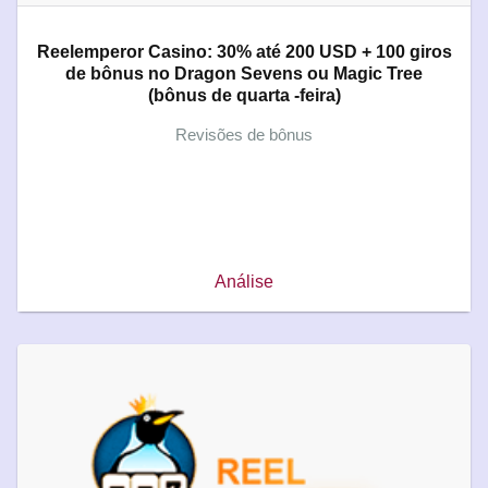
Reelemperor Casino: 30% até 200 USD + 100 giros
de bônus no Dragon Sevens ou Magic Tree
(bônus de quarta -feira)
Revisões de bônus
Análise