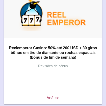
Reelemperor Casino: 50% até 200 USD + 30 giros
bônus em tiro de diamante ou rochas espaciais
(bônus de fim de semana)
Revisões de bônus
Análise