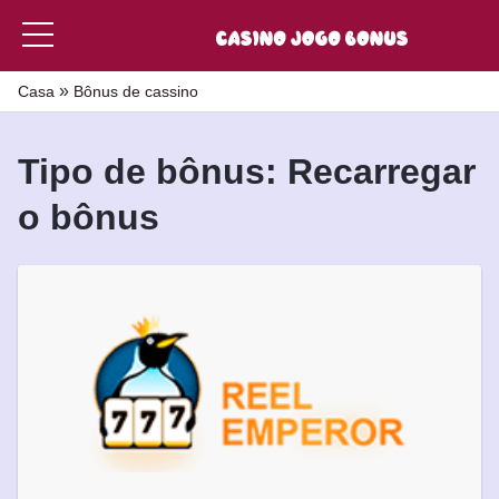
»
Casa
Bônus de cassino
Tipo de bônus: Recarregar
o bônus