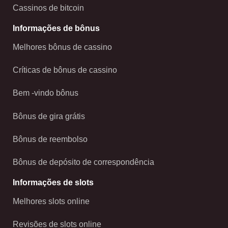
Cassinos de bitcoin
Informações de bônus
Melhores bônus de cassino
Críticas de bônus de cassino
Bem -vindo bônus
Bônus de gira grátis
Bônus de reembolso
Bônus de depósito de correspondência
Informações de slots
Melhores slots online
Revisões de slots online